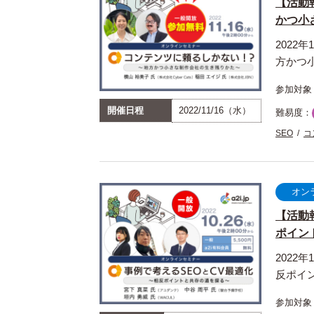
【活動
かつ小さ
2022
方かつ
参加対象
開催日程
2022/11/16（水）
難易度：
SEO
コ
オン
【活動
ポイント
2022
反ポイ
参加対象