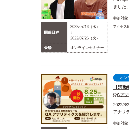
ました
参加対象
2022/07/13（水）
アクセス
開催日程
↓
2022/07/26（火）
会場
オンラインセミナー
オン
【活動
QAアナ
2022
アナリ
参加対象