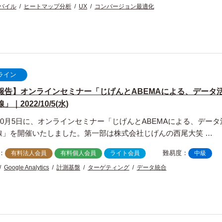
バイル
ヒートマップ分析
UX
コンバージョン最適化
ライン
報告】オンラインセミナー「じげんとABEMAによる、データ
｜2022/10/5(水)
年10月5日に、オンラインセミナー「じげんとABEMAによる、データ
線」を開催いたしました。第一部は株式会社じげんの西尾大笑 …
：
難易度：
有料法人会員
有料個人会員
ライト会員
中級
Google Analytics
計測基盤
ターゲティング
データ統合