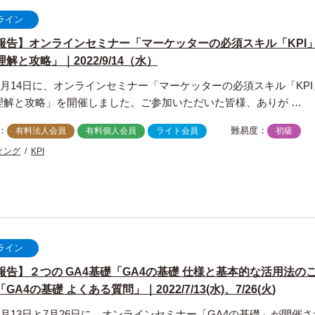
ライン
報告】オンラインセミナー「マーケッターの必須スキル「KPI
解と攻略」｜2022/9/14（水）
年9月14日に、オンラインセミナー「マーケッターの必須スキル「KPI
理解と攻略」を開催しました。ご参加いただいた皆様、ありが …
：
難易度：
有料法人会員
有料個人会員
ライト会員
初級
ィング
KPI
ライン
報告】２つの GA4基礎「GA4の基礎 仕様と基本的な活用法の
GA4の基礎 よくある質問」｜2022/7/13(水)、7/26(火)
年7月13日と7月26日に、オンラインセミナー「GA4の基礎」が開催さ