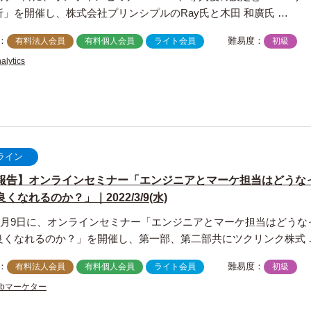
析」を開催し、株式会社プリンシプルのRay氏と木田 和廣氏 …
：
難易度：
有料法人会員
有料個人会員
ライト会員
初級
alytics
ライン
報告】オンラインセミナー「エンジニアとマーケ担当はどうな
くなれるのか？」｜2022/3/9(水)
2年3月9日に、オンラインセミナー「エンジニアとマーケ担当はどうな
良くなれるのか？」を開催し、第一部、第二部共にツクリンク株式 
：
難易度：
有料法人会員
有料個人会員
ライト会員
初級
ebマーケター