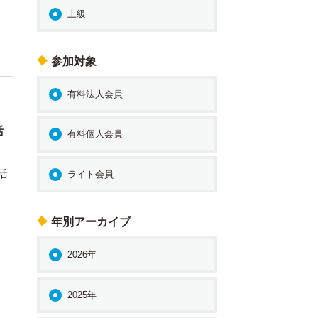
上級
参加対象
有料法人会員
活
有料個人会員
活
ライト会員
年別アーカイブ
2026年
2025年