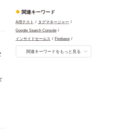
関連キーワード
A/Bテスト
タグマネージャー
Google Search Console
インサイドセールス
Firebase
ネイティブ広告
Tableau
関連キーワードをもっと見る
マ
Google Data Portal
SFA
Google
アクセス解析
FAQ
グロースハック
CRM
モバイルアプリ
クリエイティブ
て
マーケティング
コンテンツ分析
ヒートマップ分析
経営
リスティング広告
デザイン
機械学習
ソーシャルメディア
レコメンデーション
BI
GA4
BtoB
計測基盤
統計
サービス開発
広告
SEO
タグ
ビジュアライズ
O2O