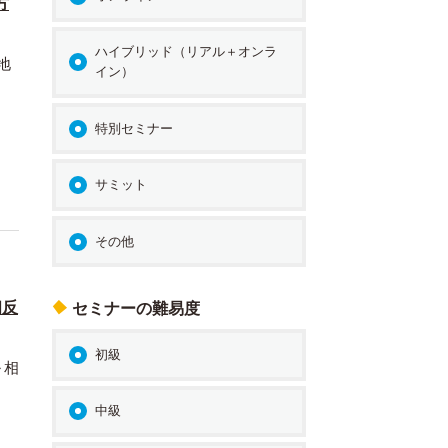
方
ハイブリッド（リアル＋オンラ
地
イン）
特別セミナー
サミット
その他
相反
セミナーの難易度
初級
～相
中級