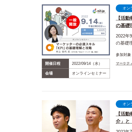
オン
【活動
の基礎理
2022
の基礎
参加対象
開催日程
2022/09/14（水）
マーケテ
会場
オンラインセミナー
オン
【活動
介」と「
2022