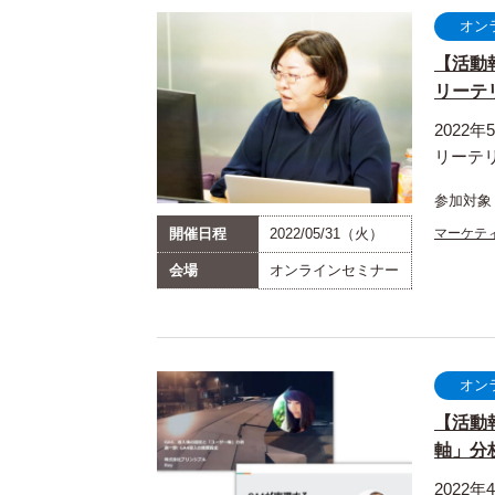
オン
【活動
リーテリ
2022
リーテ
参加対象
開催日程
2022/05/31（火）
マーケテ
会場
オンラインセミナー
オン
【活動
軸」分析」
2022