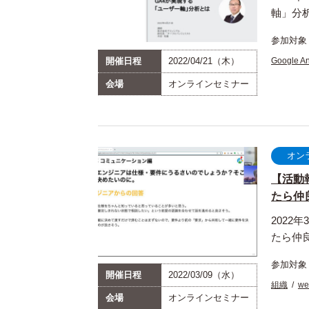
軸」分
参加対象
開催日程
2022/04/21（木）
Google An
会場
オンラインセミナー
オン
【活動
たら仲良
202
たら仲
参加対象
開催日程
2022/03/09（水）
組織
w
会場
オンラインセミナー