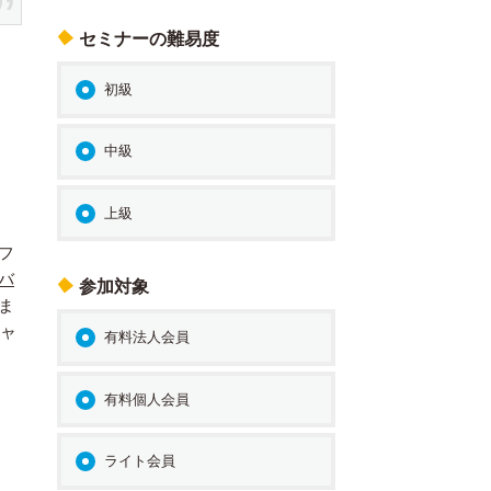
セミナーの難易度
初級
中級
上級
フ
バ
参加対象
ま
ャ
有料法人会員
有料個人会員
ライト会員