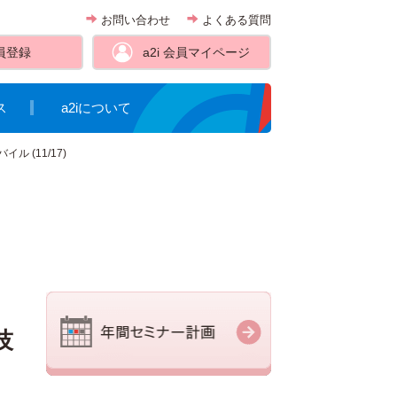
お問い合わせ
よくある質問
員登録
a2i 会員
マイページ
ス
a2iについて
 (11/17)
技