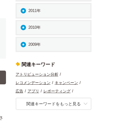
2011年
2010年
2009年
関連キーワード
アトリビューション分析
レコメンデーション
キャンペーン
広告
アプリ
レポーティング
リードジェネレーション
UX
関連キーワードをもっと見る
アクセス解析
コンテンツマーケティング
初級
SQL
さ
コンバージョン最適化
マーケティング
コンテンツ分析
定量分析
データ分析