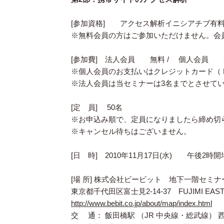
[参加資格] アクセス解析イニシアチブ有
※無料会員の方はご参加いただけません。会
[参加費] 法人会員 無料 / 個人会員 2
※個人会員のお支払いはクレジットカード（ Pa
※法人会員は当セミナーは3名までとさせて
[定 員] 50名
※お申込み順で、定員になりましたら締め切
※キャンセル待ちはございません。
[日 時] 2010年11月17日(水) 午後2時
[場 所] 株式会社ビービット 地下一階セミ
東京都千代田区富士見2-14-37 FUJIMI EAS
http://www.bebit.co.jp/about/map/index.html
交 通： 飯田橋駅 （JR 中央線・総武線） 