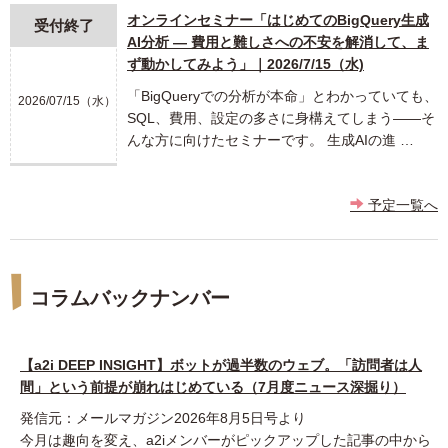
オンラインセミナー「はじめてのBigQuery生成
受付終了
AI分析 ― 費用と難しさへの不安を解消して、ま
ず動かしてみよう」｜2026/7/15（水)
「BigQueryでの分析が本命」とわかっていても、
2026/07/15（水）
SQL、費用、設定の多さに身構えてしまう――そ
んな方に向けたセミナーです。 生成AIの進 …
予定一覧へ
コラムバックナンバー
【a2i DEEP INSIGHT】ボットが過半数のウェブ。「訪問者は人
間」という前提が崩れはじめている（7月度ニュース深掘り）
発信元：メールマガジン2026年8月5日号より
今月は趣向を変え、a2iメンバーがピックアップした記事の中から