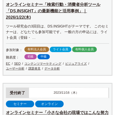
オンラインセミナー「検索行動・消費者分析ツール
「DS.INSIGHT」の最新機能と活用事例」｜
2026/1/22(木)
ツール研究会の3回目は、DS.INSIGHTがテーマです。 このセミ
ナーは、どなたでも参加可能です。 一般の方の申込には、ライ
ト会員（登録・ …
有料法人会員
ライト会員
有料個人会員
参加対象：
初級
中級
難易度：
EC
SEO
コンテンツマーケティング
ビジュアライズ
ユーザー分析
課題発見
データ分析
受付終了
2023/11/16（木）
セミナー
オンライン
オンラインセミナー「小さな会社の現場ではこんな努力