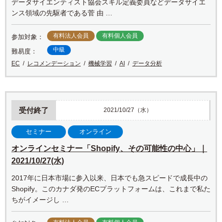
データサイエンティスト協会スキル定義委員などデータサイエ
ンス領域の先駆者である菅 由 …
有料法人会員
有料個人会員
参加対象：
中級
難易度：
EC
レコメンデーション
機械学習
AI
データ分析
受付終了
2021/10/27（水）
セミナー
オンライン
オンラインセミナー「Shopify、その可能性の中心」｜
2021/10/27(水)
2017年に日本市場に参入以来、日本でも急スピードで成長中の
Shopify。このカナダ発のECプラットフォームは、これまで私た
ちがイメージし …