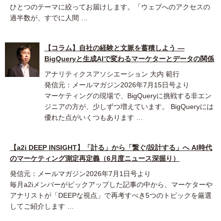
ひとつのテーマに絞ってお届けします。「ウェブへのアクセスの
過半数が、すでに人間 …
【コラム】自社の経験と文脈を蓄積しよう ―
BigQueryと生成AIで変わるマーケターとデータの関係
アナリティクスアソシエーション 大内 範行
発信元：メールマガジン2026年7月15日号より
マーケティングの現場で、BigQueryに挑戦する非エン
ジニアの方が、少しずつ増えています。 BigQueryには
優れた点がいくつもあります …
【a2i DEEP INSIGHT】「計る」から「繋ぐ/設計する」へ AI時代
のマーケティング測定再定義（6月度ニュース深掘り）
発信元：メールマガジン2026年7月1日号より
毎月a2iメンバーがピックアップした記事の中から、マーケターや
アナリストが「DEEPな視点」で再考すべき5つのトピックを厳選
してご紹介します …