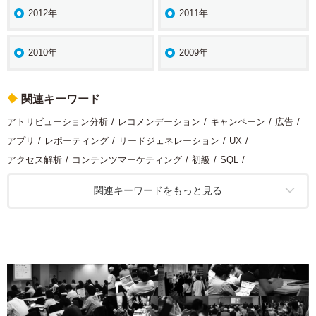
2012年
2011年
2010年
2009年
関連キーワード
アトリビューション分析
レコメンデーション
キャンペーン
広告
アプリ
レポーティング
リードジェネレーション
UX
アクセス解析
コンテンツマーケティング
初級
SQL
コンバージョン最適化
マーケティング
コンテンツ分析
定量分析
関連キーワードをもっと見る
データ分析
Looker Studio
モバイル
サイト分析
機械学習
アプリ分析
定性分析
カスタマージャーニー
ソーシャルメディア
組織
Googleマイビジネス
Google
A/Bテスト
タグ
統計
ITP
CDP
BtoB
タグマネージャー
計測基盤
プライバシー
データクリーンルーム
DMP
ターゲティング
課題発見
Cookie
生成AI
EC
ダッシュボード
運用型広告
インサイドセールス
SPA
Google Analytics
データ統合
Adobe Analytics
SFA