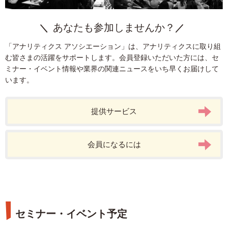
Firebase
KPI
ヒートマップ分析
AI
プライバシー保護
クリエイティブ
LPO
ビジュアライズ
CRM
モバイルアプリ
あなたも参加しませんか？
デザイン
SEO
マーケティングオートメーション
「アナリティクス アソシエーション」は、アナリティクスに取り組
Google Search Console
Facebook広告
AI広告
Tableau
む皆さまの活躍をサポートします。会員登録いただいた方には、セ
ユーザー分析
Google Data Portal
リスティング広告
P-MAX
ミナー・イベント情報や業界の関連ニュースをいち早くお届けして
います。
webマーケター
リードナーチャリング
BigQuery
GA4
ブランド
提供サービス
会員になるには
セミナー・イベント予定