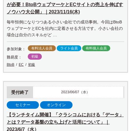
が必要！BtoBウェブマーケとECサイトの売上を伸ばす
ノウハウ大公開」｜2023/11/16(木)
毎年恒例になりつつある小さい会社での成功事例。今回はBtoB
ウェブマーケとECを社内に定着させる方法です。小さい会社の
場合は自分のスキルがど …
有料法人会員
ライト会員
有料個人会員
参加対象：
初級
難易度：
BtoB
EC
初級
受付終了
2023/06/07（水）
セミナー
オンライン
【ランチタイム開催】「クラシコムにおける「データ」
とは？データ基盤の立ち上げと活用について」｜
2023/6/7（水）