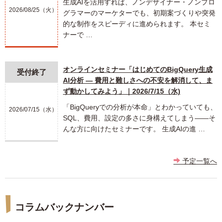
生成AIを活用すれば、ノンデザイナー・ノンプロ
2026/08/25（火）
グラマーのマーケターでも、初期案づくりや突発
的な制作をスピーディに進められます。 本セミ
ナーで …
オンラインセミナー「はじめてのBigQuery生成
受付終了
AI分析 ― 費用と難しさへの不安を解消して、ま
ず動かしてみよう」｜2026/7/15（水)
「BigQueryでの分析が本命」とわかっていても、
2026/07/15（水）
SQL、費用、設定の多さに身構えてしまう――そ
んな方に向けたセミナーです。 生成AIの進 …
予定一覧へ
コラムバックナンバー