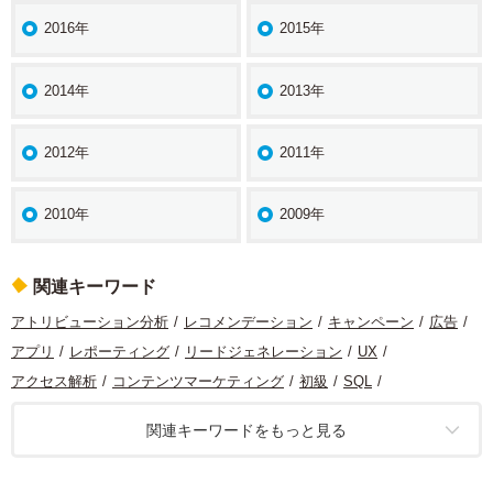
2016年
2015年
2014年
2013年
2012年
2011年
2010年
2009年
関連キーワード
アトリビューション分析
レコメンデーション
キャンペーン
広告
アプリ
レポーティング
リードジェネレーション
UX
アクセス解析
コンテンツマーケティング
初級
SQL
コンバージョン最適化
マーケティング
コンテンツ分析
定量分析
関連キーワードをもっと見る
データ分析
Looker Studio
モバイル
サイト分析
機械学習
アプリ分析
定性分析
カスタマージャーニー
ソーシャルメディア