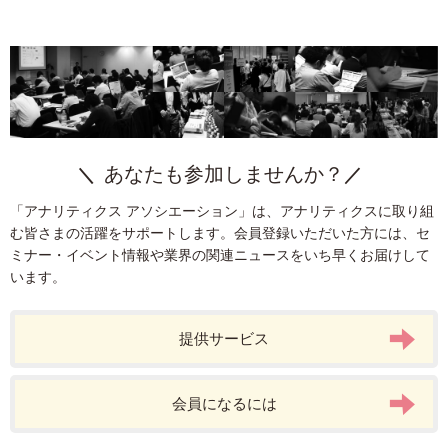
組織
Googleマイビジネス
Google
A/Bテスト
タグ
統計
ITP
CDP
BtoB
タグマネージャー
計測基盤
プライバシー
データクリーンルーム
DMP
ターゲティング
課題発見
Cookie
生成AI
EC
ダッシュボード
運用型広告
インサイドセールス
SPA
Google Analytics
データ統合
Adobe Analytics
SFA
Firebase
KPI
ヒートマップ分析
AI
プライバシー保護
クリエイティブ
LPO
ビジュアライズ
CRM
モバイルアプリ
あなたも参加しませんか？
デザイン
SEO
マーケティングオートメーション
「アナリティクス アソシエーション」は、アナリティクスに取り組
Google Search Console
Facebook広告
AI広告
Tableau
む皆さまの活躍をサポートします。会員登録いただいた方には、セ
ユーザー分析
Google Data Portal
リスティング広告
P-MAX
ミナー・イベント情報や業界の関連ニュースをいち早くお届けして
います。
webマーケター
リードナーチャリング
BigQuery
GA4
ブランド
提供サービス
会員になるには