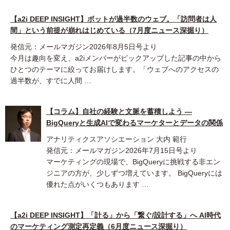
【a2i DEEP INSIGHT】ボットが過半数のウェブ。「訪問者は人
間」という前提が崩れはじめている（7月度ニュース深掘り）
発信元：メールマガジン2026年8月5日号より
今月は趣向を変え、a2iメンバーがピックアップした記事の中から
ひとつのテーマに絞ってお届けします。「ウェブへのアクセスの
過半数が、すでに人間 …
【コラム】自社の経験と文脈を蓄積しよう ―
BigQueryと生成AIで変わるマーケターとデータの関係
アナリティクスアソシエーション 大内 範行
発信元：メールマガジン2026年7月15日号より
マーケティングの現場で、BigQueryに挑戦する非エン
ジニアの方が、少しずつ増えています。 BigQueryには
優れた点がいくつもあります …
【a2i DEEP INSIGHT】「計る」から「繋ぐ/設計する」へ AI時代
のマーケティング測定再定義（6月度ニュース深掘り）