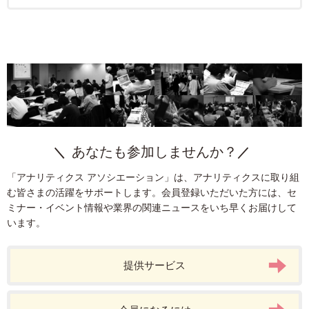
アプリ分析
定性分析
カスタマージャーニー
ソーシャルメディア
組織
Googleマイビジネス
Google
A/Bテスト
タグ
統計
ITP
CDP
BtoB
タグマネージャー
計測基盤
プライバシー
データクリーンルーム
DMP
ターゲティング
課題発見
Cookie
生成AI
EC
ダッシュボード
運用型広告
インサイドセールス
SPA
Google Analytics
データ統合
Adobe Analytics
SFA
Firebase
KPI
ヒートマップ分析
AI
プライバシー保護
クリエイティブ
LPO
ビジュアライズ
CRM
モバイルアプリ
あなたも参加しませんか？
デザイン
SEO
マーケティングオートメーション
「アナリティクス アソシエーション」は、アナリティクスに取り組
Google Search Console
Facebook広告
AI広告
Tableau
む皆さまの活躍をサポートします。会員登録いただいた方には、セ
ユーザー分析
Google Data Portal
リスティング広告
P-MAX
ミナー・イベント情報や業界の関連ニュースをいち早くお届けして
います。
webマーケター
リードナーチャリング
BigQuery
GA4
ブランド
提供サービス