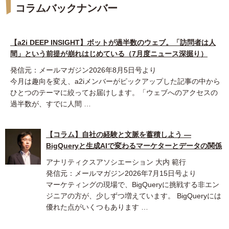
コラムバックナンバー
【a2i DEEP INSIGHT】ボットが過半数のウェブ。「訪問者は人
間」という前提が崩れはじめている（7月度ニュース深掘り）
発信元：メールマガジン2026年8月5日号より
今月は趣向を変え、a2iメンバーがピックアップした記事の中から
ひとつのテーマに絞ってお届けします。「ウェブへのアクセスの
過半数が、すでに人間 …
【コラム】自社の経験と文脈を蓄積しよう ―
BigQueryと生成AIで変わるマーケターとデータの関係
アナリティクスアソシエーション 大内 範行
発信元：メールマガジン2026年7月15日号より
マーケティングの現場で、BigQueryに挑戦する非エン
ジニアの方が、少しずつ増えています。 BigQueryには
優れた点がいくつもあります …