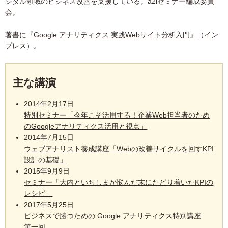
ジタル領域のビジネス改善を支援している。a2iセミナー編成委員
会。
著書に
『Google アナリティクス 実践Webサイト分析入門』
（イン
プレス）。
主な講演
2014年2月17日
特別セミナー「今年こそ活用する！企業Web担当者のため
のGoogleアナリティクス活用と視点」
2014年7月15日
ウェブアナリスト養成講座「Webの改善サイクルを回すKPI
設計の基礎」
2015年9月9日
セミナー「大内といちしまが悩んだ末にたどり着いたKPIの
レシピ」
2017年5月25日
ビジネスで勝つための Google アナリティクス特別講座
第一回