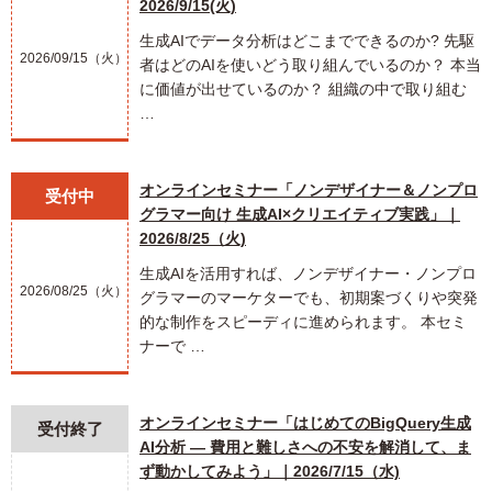
2026/9/15(火)
生成AIでデータ分析はどこまでできるのか? 先駆
2026/09/15（火）
者はどのAIを使いどう取り組んでいるのか？ 本当
に価値が出せているのか？ 組織の中で取り組む
…
オンラインセミナー「ノンデザイナー＆ノンプロ
受付中
グラマー向け 生成AI×クリエイティブ実践」｜
2026/8/25（火)
生成AIを活用すれば、ノンデザイナー・ノンプロ
2026/08/25（火）
グラマーのマーケターでも、初期案づくりや突発
的な制作をスピーディに進められます。 本セミ
ナーで …
オンラインセミナー「はじめてのBigQuery生成
受付終了
AI分析 ― 費用と難しさへの不安を解消して、ま
ず動かしてみよう」｜2026/7/15（水)