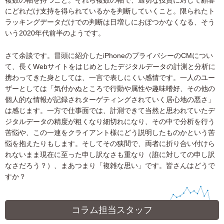
複数の軸を持つこと。それら複数の軸で、適切な投資に対して顧客
にどれだけ支持を得られているかを判断していくこと。限られたト
ラッキングデータだけでの判断は日増しにおぼつかなくなる、そう
いう2020年代前半のようです。
さて余談です。冒頭に紹介したiPhoneのプライバシーのCMについ
て、長くWebサイトをはじめとしたデジタルデータの計測と分析に
携わってきた身としては、一言で表しにくい感情です。一人のユー
ザーとしては「気付かぬところで行動や属性や趣味嗜好、その他の
個人的な情報が記録されターゲティングされていく居心地の悪さ」
は感じます。一方で仕事面では、計測できて当然と思われていたデ
ジタルデータの精度が粗くなり細切れになり、その中で分析を行う
苦悩や、この一連をクライアント様にどう説明したものかという苦
悩を抱えたりもします。そしてその狭間で、両者に折り合い付けら
れないまま現在に至った申し訳なさも重なり（誰に対しての申し訳
なさだろう？）、まあつまり「複雑な思い」です。皆さんはどうで
すか？
コラム担当スタッフ