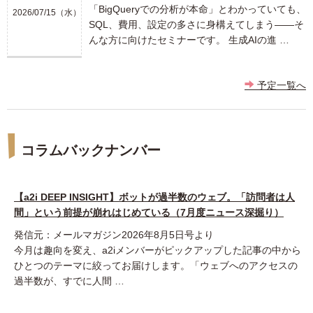
「BigQueryでの分析が本命」とわかっていても、
2026/07/15（水）
SQL、費用、設定の多さに身構えてしまう――そ
んな方に向けたセミナーです。 生成AIの進 …
予定一覧へ
コラムバックナンバー
【a2i DEEP INSIGHT】ボットが過半数のウェブ。「訪問者は人
間」という前提が崩れはじめている（7月度ニュース深掘り）
発信元：メールマガジン2026年8月5日号より
今月は趣向を変え、a2iメンバーがピックアップした記事の中から
ひとつのテーマに絞ってお届けします。「ウェブへのアクセスの
過半数が、すでに人間 …