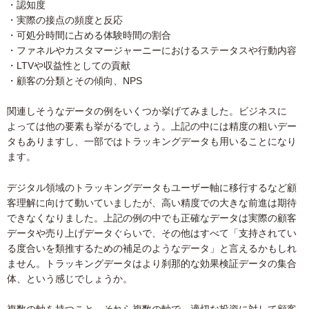
・認知度
・実際の接点の頻度と反応
・可処分時間に占める体験時間の割合
・ファネルやカスタマージャーニーにおけるステータスや行動内容
・LTVや収益性としての貢献
・顧客の分類とその傾向、NPS
関連しそうなデータの例をいくつか挙げてみました。ビジネスに
よっては他の要素も挙がるでしょう。上記の中には精度の粗いデー
タもありますし、一部ではトラッキングデータも用いることになり
ます。
デジタル領域のトラッキングデータもユーザー軸に移行するなど顧
客理解に向けて動いていましたが、高い精度での大きな前進は期待
できなくなりました。上記の例の中でも正確なデータは実際の顧客
データや売り上げデータぐらいで、その他はすべて「支持されてい
る度合いを類推するための補足のようなデータ」と言えるかもしれ
ません。トラッキングデータはより刹那的な効果検証データの集合
体、という感じでしょうか。