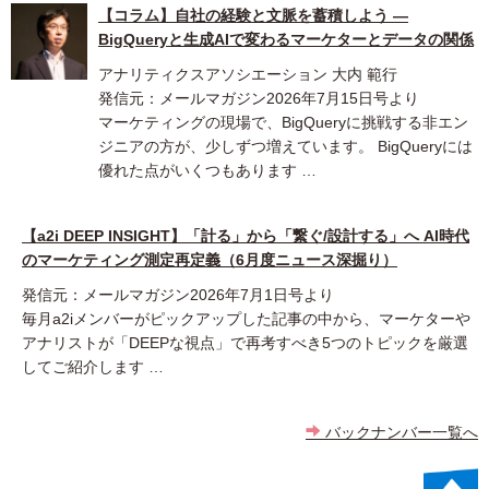
【コラム】自社の経験と文脈を蓄積しよう ―
BigQueryと生成AIで変わるマーケターとデータの関係
アナリティクスアソシエーション 大内 範行
発信元：メールマガジン2026年7月15日号より
マーケティングの現場で、BigQueryに挑戦する非エン
ジニアの方が、少しずつ増えています。 BigQueryには
優れた点がいくつもあります …
【a2i DEEP INSIGHT】「計る」から「繋ぐ/設計する」へ AI時代
のマーケティング測定再定義（6月度ニュース深掘り）
発信元：メールマガジン2026年7月1日号より
毎月a2iメンバーがピックアップした記事の中から、マーケターや
アナリストが「DEEPな視点」で再考すべき5つのトピックを厳選
してご紹介します …
バックナンバー一覧へ