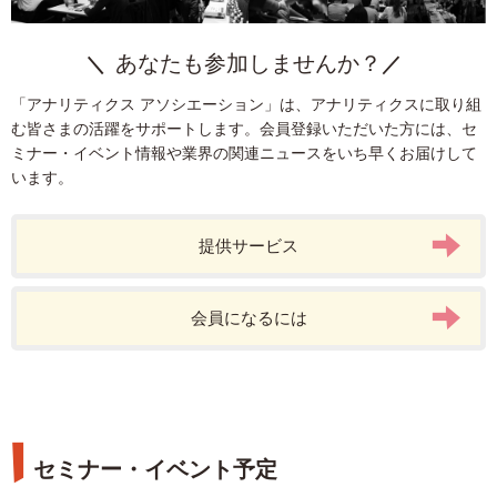
Firebase
KPI
ヒートマップ分析
AI
プライバシー保護
クリエイティブ
LPO
ビジュアライズ
CRM
モバイルアプリ
あなたも参加しませんか？
デザイン
SEO
マーケティングオートメーション
「アナリティクス アソシエーション」は、アナリティクスに取り組
Google Search Console
Facebook広告
AI広告
Tableau
む皆さまの活躍をサポートします。会員登録いただいた方には、セ
ユーザー分析
Google Data Portal
リスティング広告
P-MAX
ミナー・イベント情報や業界の関連ニュースをいち早くお届けして
います。
webマーケター
リードナーチャリング
BigQuery
GA4
ブランド
提供サービス
会員になるには
セミナー・イベント予定