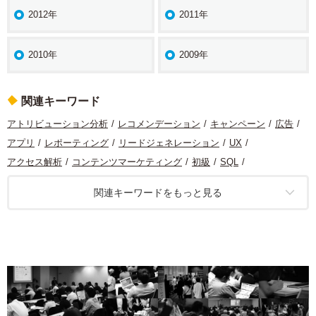
2012年
2011年
2010年
2009年
関連キーワード
アトリビューション分析
レコメンデーション
キャンペーン
広告
アプリ
レポーティング
リードジェネレーション
UX
アクセス解析
コンテンツマーケティング
初級
SQL
コンバージョン最適化
マーケティング
コンテンツ分析
定量分析
関連キーワードをもっと見る
データ分析
Looker Studio
モバイル
サイト分析
機械学習
アプリ分析
定性分析
カスタマージャーニー
ソーシャルメディア
組織
Googleマイビジネス
Google
A/Bテスト
タグ
統計
ITP
CDP
BtoB
タグマネージャー
計測基盤
プライバシー
データクリーンルーム
DMP
ターゲティング
課題発見
Cookie
生成AI
EC
ダッシュボード
運用型広告
インサイドセールス
SPA
Google Analytics
データ統合
Adobe Analytics
SFA