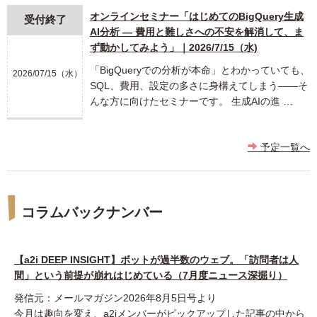
オンラインセミナー「はじめてのBigQuery生成
受付終了
AI分析 ― 費用と難しさへの不安を解消して、ま
ず動かしてみよう」｜2026/7/15（水)
「BigQueryでの分析が本命」とわかっていても、
2026/07/15（水）
SQL、費用、設定の多さに身構えてしまう――そ
んな方に向けたセミナーです。 生成AIの進 …
予定一覧へ
コラムバックナンバー
【a2i DEEP INSIGHT】ボットが過半数のウェブ。「訪問者は人
間」という前提が崩れはじめている（7月度ニュース深掘り）
発信元：メールマガジン2026年8月5日号より
今月は趣向を変え、a2iメンバーがピックアップした記事の中から