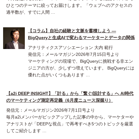
ひとつのテーマに絞ってお届けします。「ウェブへのアクセスの
過半数が、すでに人間 …
【コラム】自社の経験と文脈を蓄積しよう ―
BigQueryと生成AIで変わるマーケターとデータの関係
アナリティクスアソシエーション 大内 範行
発信元：メールマガジン2026年7月15日号より
マーケティングの現場で、BigQueryに挑戦する非エン
ジニアの方が、少しずつ増えています。 BigQueryには
優れた点がいくつもあります …
【a2i DEEP INSIGHT】「計る」から「繋ぐ/設計する」へ AI時代
のマーケティング測定再定義（6月度ニュース深掘り）
発信元：メールマガジン2026年7月1日号より
毎月a2iメンバーがピックアップした記事の中から、マーケターや
アナリストが「DEEPな視点」で再考すべき5つのトピックを厳選
してご紹介します …