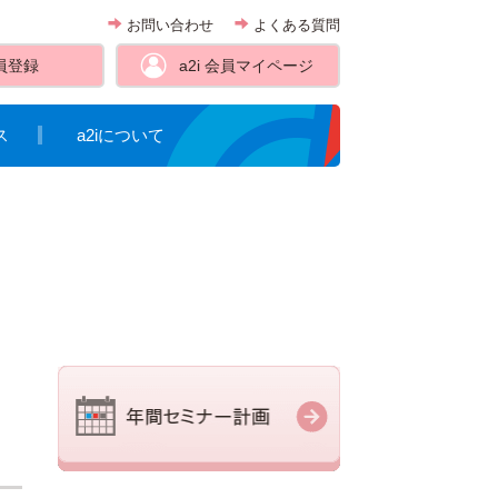
お問い合わせ
よくある質問
員登録
a2i 会員
マイページ
ス
a2iについて