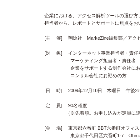
企業における、アクセス解析ツールの選び方
担当者から、レポートとサポートに焦点をお
[主 催] 翔泳社 MarkeZine編集部／ア
[対 象] インターネット事業担当者・責任
マーケティング担当者・責任者
企業をサポートする制作会社にお
コンサル会社にお勤めの方
[日 時] 2009年12月10日 木曜日 午後
[定 員] 90名程度
（※先着順。お申し込みが定員に達し次
[会 場] 東京都六番町 BBT六番町オフィス
東京都千代田区六番町1-7 Ohmae@