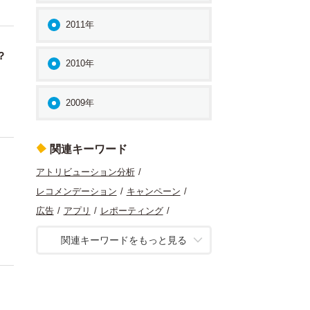
2011年
？
2010年
2009年
関連キーワード
アトリビューション分析
レコメンデーション
キャンペーン
広告
アプリ
レポーティング
リードジェネレーション
UX
関連キーワードをもっと見る
アクセス解析
コンテンツマーケティング
初級
SQL
コンバージョン最適化
マーケティング
コンテンツ分析
定量分析
データ分析