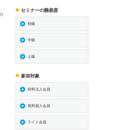
セミナーの難易度
の
初級
中級
上級
参加対象
有料法人会員
有料個人会員
ライト会員