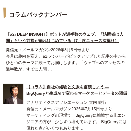
コラムバックナンバー
【a2i DEEP INSIGHT】ボットが過半数のウェブ。「訪問者は人
間」という前提が崩れはじめている（7月度ニュース深掘り）
発信元：メールマガジン2026年8月5日号より
今月は趣向を変え、a2iメンバーがピックアップした記事の中から
ひとつのテーマに絞ってお届けします。「ウェブへのアクセスの
過半数が、すでに人間 …
【コラム】自社の経験と文脈を蓄積しよう ―
BigQueryと生成AIで変わるマーケターとデータの関係
アナリティクスアソシエーション 大内 範行
発信元：メールマガジン2026年7月15日号より
マーケティングの現場で、BigQueryに挑戦する非エン
ジニアの方が、少しずつ増えています。 BigQueryには
優れた点がいくつもあります …