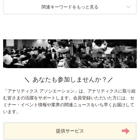
コンバージョン最適化
マーケティング
コンテンツ分析
定量分析
関連キーワードをもっと見る
データ分析
Looker Studio
モバイル
サイト分析
機械学習
アプリ分析
定性分析
カスタマージャーニー
ソーシャルメディア
組織
Googleマイビジネス
Google
A/Bテスト
タグ
統計
ITP
CDP
BtoB
タグマネージャー
計測基盤
プライバシー
データクリーンルーム
DMP
ターゲティング
課題発見
Cookie
生成AI
EC
ダッシュボード
運用型広告
インサイドセールス
SPA
Google Analytics
データ統合
Adobe Analytics
SFA
Firebase
KPI
ヒートマップ分析
AI
プライバシー保護
クリエイティブ
LPO
ビジュアライズ
CRM
モバイルアプリ
あなたも参加しませんか？
デザイン
SEO
マーケティングオートメーション
「アナリティクス アソシエーション」は、アナリティクスに取り組
Google Search Console
Facebook広告
AI広告
Tableau
む皆さまの活躍をサポートします。会員登録いただいた方には、セ
ユーザー分析
Google Data Portal
リスティング広告
P-MAX
ミナー・イベント情報や業界の関連ニュースをいち早くお届けして
います。
webマーケター
リードナーチャリング
BigQuery
GA4
ブランド
提供サービス