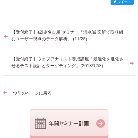
ツイート
投
【受付終了】a2i＠名古屋 セミナー「清水誠 図解で取り組
稿
むユーザー視点のデータ解析」 (11/28)
ナ
ビ
【受付終了】ウェブアナリスト養成講座「最適化を進化さ
せるテスト設計とターゲティング」(2013/12/3)
ゲ
ー
シ
一つ前のページに戻る
ョ
ン