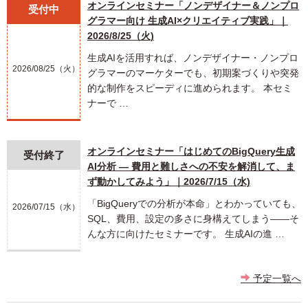
オンラインセミナー「ノンデザイナー＆ノンプロ
受付中
グラマー向け 生成AI×クリエイティブ実践」｜
2026/8/25（火)
生成AIを活用すれば、ノンデザイナー・ノンプロ
2026/08/25（火）
グラマーのマーケターでも、初期案づくりや突発
的な制作をスピーディに進められます。 本セミ
ナーで …
オンラインセミナー「はじめてのBigQuery生成
受付終了
AI分析 ― 費用と難しさへの不安を解消して、ま
ず動かしてみよう」｜2026/7/15（水)
「BigQueryでの分析が本命」とわかっていても、
2026/07/15（水）
SQL、費用、設定の多さに身構えてしまう――そ
んな方に向けたセミナーです。 生成AIの進 …
予定一覧へ