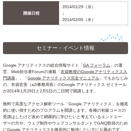
2014/01/29（水）
開催日程
↓
2014/02/05（水）
セミナー・イベント情報
Google アナリティクスの総合情報サイト「
GA フォーラム
」の運
営、Web担当者Forumの連載「
衣袋教授のGoogleアナリティクス入
門講座
」、「
Google アナリティクス完全マニュアル
」でもおなじみ
の、衣袋宏美（a2i事務局長）のGoogle アナリティクス ゼミナール
が2014年1月29日と2月5日の二日間で開講します。
無料で高度なアクセス解析ツール「Google アナリティクス」を徹底
的に使い倒すためのプログラムを開講します。各種の初級コースの
受講はしたけど改めて網羅的に学びたいと考えているエンドユー
ザーの方や、ウェブ制作やウェブコンサルタントでGAIQ取得のため
にGoogle アナリティクスを徹底的に勉強したい方にお薦めです。