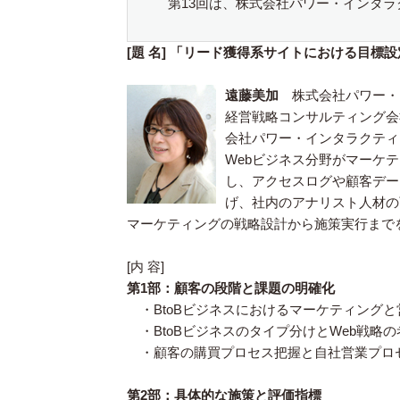
第13回は、株式会社パワー・インタ
[題 名] 「リード獲得系サイトにおける目標設
遠藤美加
株式会社パワー・
経営戦略コンサルティング会
会社パワー・インタラクティ
Webビジネス分野がマーケ
し、アクセスログや顧客デー
げ、社内のアナリスト人材の育
マーケティングの戦略設計から施策実行まで
[内 容]
第1部：顧客の段階と課題の明確化
・BtoBビジネスにおけるマーケティングと
・BtoBビジネスのタイプ分けとWeb戦略の
・顧客の購買プロセス把握と自社営業プロ
第2部：具体的な施策と評価指標