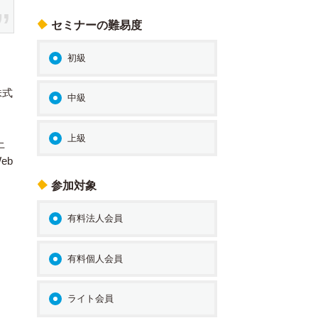
セミナーの難易度
初級
株式
中級
目
上級
上
eb
参加対象
有料法人会員
有料個人会員
ライト会員