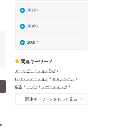
2011年
2010年
2009年
関連キーワード
アトリビューション分析
レコメンデーション
キャンペーン
広告
アプリ
レポーティング
リードジェネレーション
UX
関連キーワードをもっと見る
アクセス解析
コンテンツマーケティング
初級
SQL
コンバージョン最適化
マーケティング
さ
コンテンツ分析
定量分析
データ分析