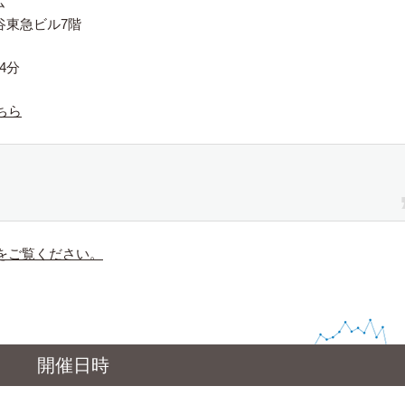
ム
ヶ谷東急ビル7階
4分
ちら
。
をご覧ください。
開催日時