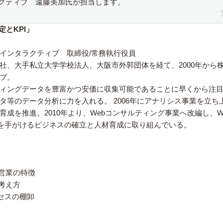
ラクティブ 遠藤美加氏が担当します。
定とKPI」
インタラクティブ 取締役/常務執行役員
社、大手私立大学学校法人、大阪市外郭団体を経て、2000年から
ブ。
ティングデータを豊富かつ安価に収集可能であることに早くから注
タ等のデータ分析に力を入れる。 2006年にアナリシス事業を立ち
成を推進。2010年より、Webコンサルティング事業へ改編し、W
を手がけるビジネスの確立と人材育成に取り組んでいる。
営業の特徴
考え方
セスの棚卸