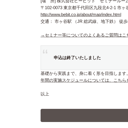
[場 所] 株式会社ビービット セミナールー
〒102-0073 東京都千代田区九段北4-2-1 市
http://www.bebit.co.jp/about/map/index.html
交通： 市ヶ谷駅 （JR 総武線、地下鉄） 徒歩
→セミナー等についてのよくあるご質問はこ
申込は終了いたしました
基礎から実践まで、身に着く形を目指します
年間の実施スケジュールについては、こちら
以上