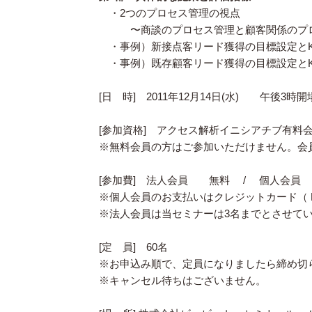
・2つのプロセス管理の視点
〜商談のプロセス管理と顧客関係のプ
・事例）新接点客リード獲得の目標設定とK
・事例）既存顧客リード獲得の目標設定とK
[日 時] 2011年12月14日(水) 午後3時
[参加資格] アクセス解析イニシアチブ有料
※無料会員の方はご参加いただけません。会
[参加費] 法人会員 無料 / 個人会員 3
※個人会員のお支払いはクレジットカード（ Pa
※法人会員は当セミナーは3名までとさせて
[定 員] 60名
※お申込み順で、定員になりましたら締め切
※キャンセル待ちはございません。