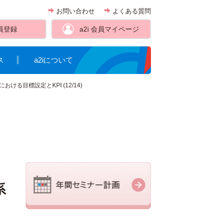
お問い合わせ
よくある質問
員登録
a2i 会員
マイページ
ス
a2iについて
目標設定とKPI (12/14)
系