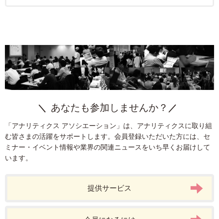
アプリ分析
定性分析
カスタマージャーニー
ソーシャルメディア
組織
Googleマイビジネス
Google
A/Bテスト
タグ
統計
ITP
CDP
BtoB
タグマネージャー
計測基盤
プライバシー
データクリーンルーム
DMP
ターゲティング
課題発見
Cookie
生成AI
EC
ダッシュボード
運用型広告
インサイドセールス
SPA
Google Analytics
データ統合
Adobe Analytics
SFA
Firebase
KPI
ヒートマップ分析
AI
プライバシー保護
クリエイティブ
LPO
ビジュアライズ
CRM
モバイルアプリ
あなたも参加しませんか？
デザイン
SEO
マーケティングオートメーション
「アナリティクス アソシエーション」は、アナリティクスに取り組
Google Search Console
Facebook広告
AI広告
Tableau
む皆さまの活躍をサポートします。会員登録いただいた方には、セ
ユーザー分析
Google Data Portal
リスティング広告
P-MAX
ミナー・イベント情報や業界の関連ニュースをいち早くお届けして
います。
webマーケター
リードナーチャリング
BigQuery
GA4
ブランド
提供サービス