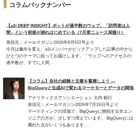
コラムバックナンバー
【a2i DEEP INSIGHT】ボットが過半数のウェブ。「訪問者は人
間」という前提が崩れはじめている（7月度ニュース深掘り）
発信元：メールマガジン2026年8月5日号より
今月は趣向を変え、a2iメンバーがピックアップした記事の中から
ひとつのテーマに絞ってお届けします。「ウェブへのアクセスの
過半数が、すでに人間 …
【コラム】自社の経験と文脈を蓄積しよう ―
BigQueryと生成AIで変わるマーケターとデータの関係
アナリティクスアソシエーション 大内 範行
発信元：メールマガジン2026年7月15日号より
マーケティングの現場で、BigQueryに挑戦する非エン
ジニアの方が、少しずつ増えています。 BigQueryには
優れた点がいくつもあります …