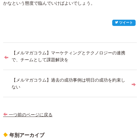
かなという態度で臨んでいけばよいでしょう。
ツイート
投
【メルマガコラム】マーケティングとテクノロジーの連携
稿
で、チームとして課題解決を
ナ
ビ
【メルマガコラム】過去の成功事例は明日の成功を約束し
ない
ゲ
ー
シ
一つ前のページに戻る
ョ
ン
年別アーカイブ