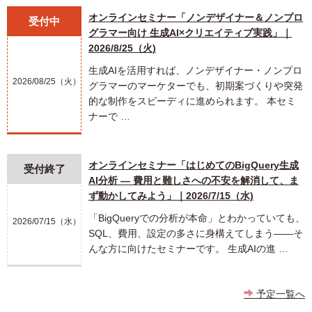
オンラインセミナー「ノンデザイナー＆ノンプロ
受付中
グラマー向け 生成AI×クリエイティブ実践」｜
2026/8/25（火)
生成AIを活用すれば、ノンデザイナー・ノンプロ
2026/08/25（火）
グラマーのマーケターでも、初期案づくりや突発
的な制作をスピーディに進められます。 本セミ
ナーで …
オンラインセミナー「はじめてのBigQuery生成
受付終了
AI分析 ― 費用と難しさへの不安を解消して、ま
ず動かしてみよう」｜2026/7/15（水)
「BigQueryでの分析が本命」とわかっていても、
2026/07/15（水）
SQL、費用、設定の多さに身構えてしまう――そ
んな方に向けたセミナーです。 生成AIの進 …
予定一覧へ