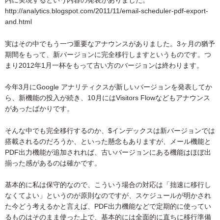
内に実現するという内容の発表がありました。
http://analytics.blogspot.com/2011/11/email-scheduler-pdf-export-
and.html
実はその中でもう一つ重要なアナウンスがありました。3ヶ月の猶予
期間をもって、新バージョンに完全移行しますというものです。つ
まり2012年1月一杯をもって古い方のバージョンは終わります。
今年3月にGoogle アナリティクスが新しいバージョンを発表してか
ら、新機能の投入が続き、10月にはVisitors Flowなどもアナウンス
があったばかりです。
そんな中でも完全移行するのか、$インデックスは新バージョンでは
搭載されるのだろうか、といった懸念もありますが、メール機能と
PDF出力機能が追加されれば、古いバージョンにある機能はほぼ出
揃った感があるのは確かです。
基本的に私は保守的なので、こういう場合の対応は「拙速に移行し
なくてよい」というのが原則なのですが、スケジュールが明かされ
た今どう考えるかと言えば、PDF出力機能などで定期的に使ってい
るものはそのまま使った上で、基本的には全面的に直ちに移行準備