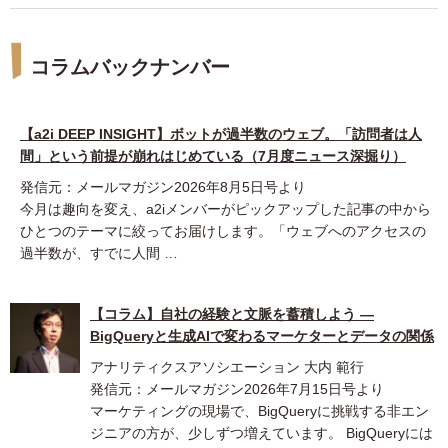
コラムバックナンバー
【a2i DEEP INSIGHT】ボットが過半数のウェブ。「訪問者は人
間」という前提が崩れはじめている（7月度ニュース深掘り）
発信元：メールマガジン2026年8月5日号より
今月は趣向を変え、a2iメンバーがピックアップした記事の中から
ひとつのテーマに絞ってお届けします。「ウェブへのアクセスの
過半数が、すでに人間 …
【コラム】自社の経験と文脈を蓄積しよう ―
BigQueryと生成AIで変わるマーケターとデータの関係
アナリティクスアソシエーション 大内 範行
発信元：メールマガジン2026年7月15日号より
マーケティングの現場で、BigQueryに挑戦する非エン
ジニアの方が、少しずつ増えています。 BigQueryには