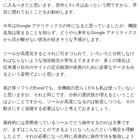
に入るべきだと思います。意外と3ヶ月はあっという間ですから、早
目に慣れておくことをお勧めします。
今年はGoogle アナリティクスの年になると思っていましたが、機能
追加は留まることを知らず、どうやら来年もGoogle アナリティクス
から目が離せない状況が続きそうな予感がします。
ツールが高度化するとそれに引きづられて、いろいろと分析しなけ
ればならないような強迫観念が芽生えてきますが、多くの場合は、
従来通り自分のサイトの定点観測や改善のために必要なデータをみ
るという姿勢でよいと思います。
表計算ソフトのExcelでも、全機能の恐らく5％も私は使っていない
と思いますが、それと同じです。分析の選択肢が増えるということ
はよいことですから、ツールが高度になるのは歓迎しつつも、その
動きにすぐ追随する必要はないと考えておきましょう。
最終的には実際使っているツールでどう操作するのかは大事です
が、まずはこんなことができるようになったんだという概念を理解
した上で、それが必要になった時に具体的に操作方法を勉強しよう