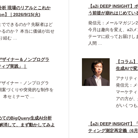
【a2i DEEP INSI
分析 現場のリアルとこれか
う前提が崩れはじめてい
on】｜2026/9/15(火)
発信元：メールマガジン20
までできるのか? 先駆者はど
今月は趣向を変え、a2i
いるのか？ 本当に価値が出せ
テーマに絞ってお届けし
り組む …
人間 …
デザイナー＆ノンプログラ
【コラム】自
ティブ実践」｜
生成AIで
アナリティ
デザイナー・ノンプログラ
発信元：メ
期案づくりや突発的な制作を
マーケティ
 本セミナーで …
アの方が、少
がいくつも
のBigQuery生成AI分析
【a2i DEEP INSI
を解消して、まず動かしてみよ
ティング測定再定義（6