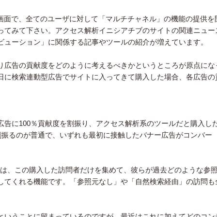
」の画面で、全てのユーザに対して「マルチチャネル」の機能の提供を
ってみて下さい。アクセス解析イニシアチブのサイトの関連ニュー
ビューション」に関係する記事やツールの紹介が増えています。
り広告の貢献度をどのように考えるべきかというところが原点にな
日に検索連動型広告でサイトに入ってきて購入した場合、各広告の
広告に100％貢献度を割振り、アクセス解析系のツールだと購入し
を割振るのが普通で、いずれも最初に接触したバナー広告がコンバー
ネル」は、この購入した訪問者だけを集めて、彼らが過去どのような参
してくれる機能です。「参照元なし」や「自然検索経由」の訪問も
。
ということに留まっているのですが、最近はこれに加えてどのコン