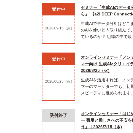
セミナー「生成AIのデータ
受付中
ら」 【a2i DEEP Connecti
生成AIでデータ分析はどこ
2026/09/15（火）
のAIを使いどう取り組んで
ているのか？ 組織の中で取
オンラインセミナー「ノン
受付中
マー向け 生成AI×クリエイ
2026/8/25（火)
生成AIを活用すれば、ノン
2026/08/25（火）
マーのマーケターでも、初
スピーディに進められます。
オンラインセミナー「はじめて
受付終了
― 費用と難しさへの不安
う」｜2026/7/15（水)