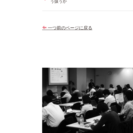
稿
う扱うか
ナ
ビ
一つ前のページに戻る
ゲ
ー
シ
ョ
ン