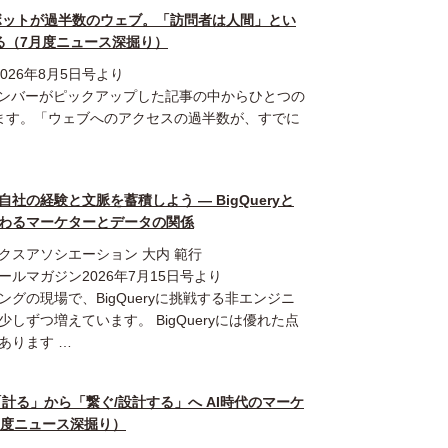
GHT】ボットが過半数のウェブ。「訪問者は人間」とい
る（7月度ニュース深掘り）
26年8月5日号より
メンバーがピックアップした記事の中からひとつの
ます。「ウェブへのアクセスの過半数が、すでに
社の経験と文脈を蓄積しよう ― BigQueryと
変わるマーケターとデータの関係
クスアソシエーション 大内 範行
ールマガジン2026年7月15日号より
ングの現場で、BigQueryに挑戦する非エンジニ
しずつ増えています。 BigQueryには優れた点
あります …
GHT】「計る」から「繋ぐ/設計する」へ AI時代のマーケ
月度ニュース深掘り）