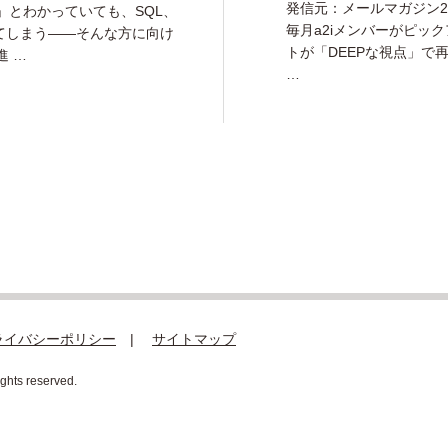
発信元：メールマガジン20
本命」とわかっていても、SQL、
毎月a2iメンバーがピッ
てしまう――そんな方に向け
トが「DEEPな視点」で
進 …
…
ライバシーポリシー
サイトマップ
rights reserved.