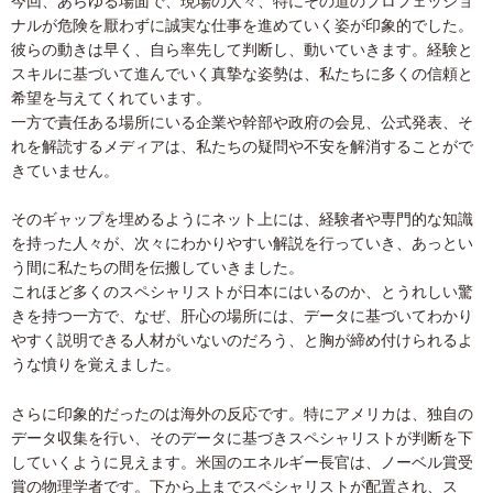
今回、あらゆる場面で、現場の人々、特にその道のプロフェッショ
ナルが危険を厭わずに誠実な仕事を進めていく姿が印象的でした。
彼らの動きは早く、自ら率先して判断し、動いていきます。経験と
スキルに基づいて進んでいく真摯な姿勢は、私たちに多くの信頼と
希望を与えてくれています。
一方で責任ある場所にいる企業や幹部や政府の会見、公式発表、そ
れを解読するメディアは、私たちの疑問や不安を解消することがで
きていません。
そのギャップを埋めるようにネット上には、経験者や専門的な知識
を持った人々が、次々にわかりやすい解説を行っていき、あっとい
う間に私たちの間を伝搬していきました。
これほど多くのスペシャリストが日本にはいるのか、とうれしい驚
きを持つ一方で、なぜ、肝心の場所には、データに基づいてわかり
やすく説明できる人材がいないのだろう、と胸が締め付けられるよ
うな憤りを覚えました。
さらに印象的だったのは海外の反応です。特にアメリカは、独自の
データ収集を行い、そのデータに基づきスペシャリストが判断を下
していくように見えます。米国のエネルギー長官は、ノーベル賞受
賞の物理学者です。下から上までスペシャリストが配置され、ス