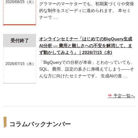
2026/08/25（火）
グラマーのマーケターでも、初期案づくりや突発
的な制作をスピーディに進められます。 本セミ
ナーで …
オンラインセミナー「はじめてのBigQuery生成
受付終了
AI分析 ― 費用と難しさへの不安を解消して、ま
ず動かしてみよう」｜2026/7/15（水)
「BigQueryでの分析が本命」とわかっていても、
2026/07/15（水）
SQL、費用、設定の多さに身構えてしまう――そ
んな方に向けたセミナーです。 生成AIの進 …
予定一覧へ
コラムバックナンバー