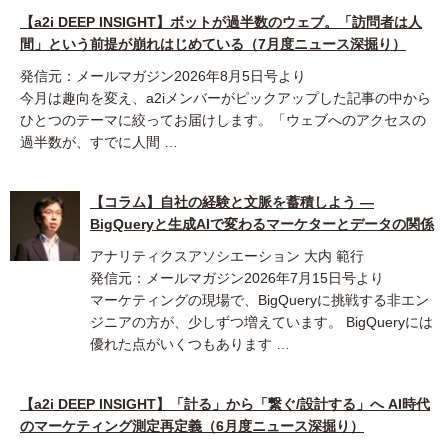
【a2i DEEP INSIGHT】ボットが過半数のウェブ。「訪問者は人
間」という前提が崩れはじめている（7月度ニュース深掘り）
発信元：メールマガジン2026年8月5日号より
今月は趣向を変え、a2iメンバーがピックアップした記事の中から
ひとつのテーマに絞ってお届けします。「ウェブへのアクセスの
過半数が、すでに人間 …
【コラム】自社の経験と文脈を蓄積しよう ―
BigQueryと生成AIで変わるマーケターとデータの関係
アナリティクスアソシエーション 大内 範行
発信元：メールマガジン2026年7月15日号より
マーケティングの現場で、BigQueryに挑戦する非エン
ジニアの方が、少しずつ増えています。 BigQueryには
優れた点がいくつもあります …
【a2i DEEP INSIGHT】「計る」から「繋ぐ/設計する」へ AI時代
のマーケティング測定再定義（6月度ニュース深掘り）