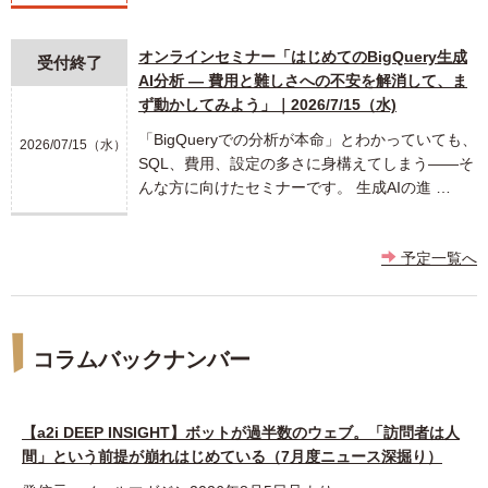
オンラインセミナー「はじめてのBigQuery生成
受付終了
AI分析 ― 費用と難しさへの不安を解消して、ま
ず動かしてみよう」｜2026/7/15（水)
「BigQueryでの分析が本命」とわかっていても、
2026/07/15（水）
SQL、費用、設定の多さに身構えてしまう――そ
んな方に向けたセミナーです。 生成AIの進 …
予定一覧へ
コラムバックナンバー
【a2i DEEP INSIGHT】ボットが過半数のウェブ。「訪問者は人
間」という前提が崩れはじめている（7月度ニュース深掘り）