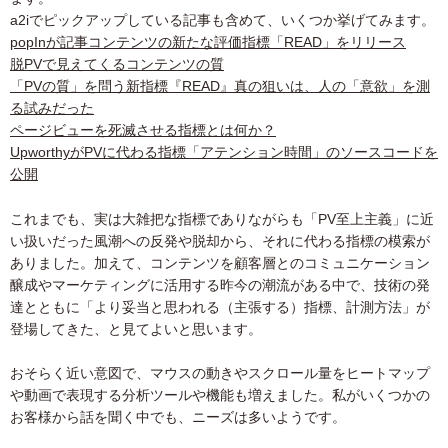
a2iでピックアップしている記事も含めて、いくつか挙げてみます。
popInが記事コンテンツの新たな評価指標「READ」をリリース
脱PVで見えてくるコンテンツの質
「PVの質」を問う新指標『READ』真の狙いは、人の「意欲」を測
る試みだった
ページビューを死滅させる指標とは何か？
UpworthyがPVに代わる指標「アテンション時間」のソースコードを
公開
これまでも、実は大雑把な指標でありながらも「PV至上主義」に近
い扱いだった風潮への反発や脱却から、それに代わる指標の模索が
ありました。加えて、コンテンツを顧客層とのコミュニケーション
醸成やマーケティングに活用する昨今の潮流がある中で、技術の発
達とともに「より妥当と思われる（主張する）指標、計測方法」が
登場してきた、と見てよいと思います。
おそらく近い意図で、マウスの動きやスクロール量をヒートマップ
や動画で表現する分析ツールや機能も増えました。私がいくつかの
お客様から話を聞く中でも、ニーズは多いようです。