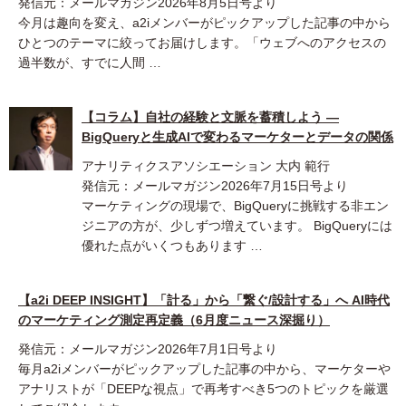
発信元：メールマガジン2026年8月5日号より
今月は趣向を変え、a2iメンバーがピックアップした記事の中から
ひとつのテーマに絞ってお届けします。「ウェブへのアクセスの
過半数が、すでに人間 …
【コラム】自社の経験と文脈を蓄積しよう ―
BigQueryと生成AIで変わるマーケターとデータの関係
アナリティクスアソシエーション 大内 範行
発信元：メールマガジン2026年7月15日号より
マーケティングの現場で、BigQueryに挑戦する非エン
ジニアの方が、少しずつ増えています。 BigQueryには
優れた点がいくつもあります …
【a2i DEEP INSIGHT】「計る」から「繋ぐ/設計する」へ AI時代
のマーケティング測定再定義（6月度ニュース深掘り）
発信元：メールマガジン2026年7月1日号より
毎月a2iメンバーがピックアップした記事の中から、マーケターや
アナリストが「DEEPな視点」で再考すべき5つのトピックを厳選