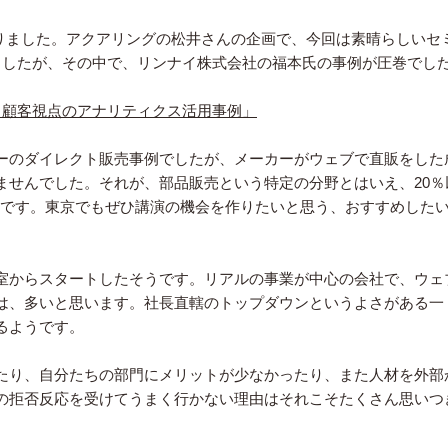
ありました。アクアリングの松井さんの企画で、今回は素晴らしいセ
ましたが、その中で、リンナイ株式会社の福本氏の事例が圧巻でし
者 顧客視点のアナリティクス活用事例」
ーのダイレクト販売事例でしたが、メーカーがウェブで直販をした
ませんでした。それが、部品販売という特定の分野とはいえ、20％
のです。東京でもぜひ講演の機会を作りたいと思う、おすすめした
室からスタートしたそうです。リアルの事業が中心の会社で、ウェ
は、多いと思います。社長直轄のトップダウンというよさがある一
るようです。
たり、自分たちの部門にメリットが少なかったり、また人材を外部
の拒否反応を受けてうまく行かない理由はそれこそたくさん思いつ