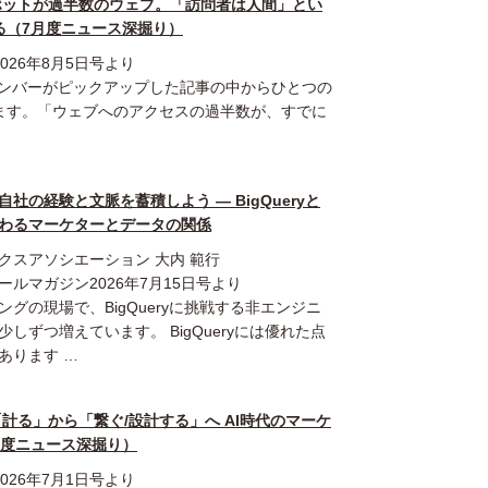
GHT】ボットが過半数のウェブ。「訪問者は人間」とい
る（7月度ニュース深掘り）
26年8月5日号より
メンバーがピックアップした記事の中からひとつの
ます。「ウェブへのアクセスの過半数が、すでに
社の経験と文脈を蓄積しよう ― BigQueryと
変わるマーケターとデータの関係
クスアソシエーション 大内 範行
ールマガジン2026年7月15日号より
ングの現場で、BigQueryに挑戦する非エンジニ
しずつ増えています。 BigQueryには優れた点
あります …
GHT】「計る」から「繋ぐ/設計する」へ AI時代のマーケ
月度ニュース深掘り）
26年7月1日号より