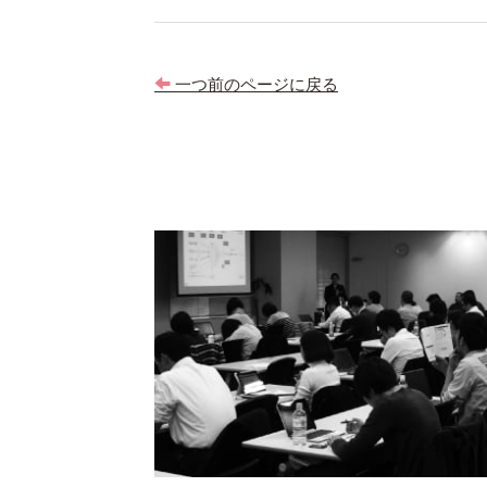
ナ
ビ
一つ前のページに戻る
ゲ
ー
シ
ョ
ン