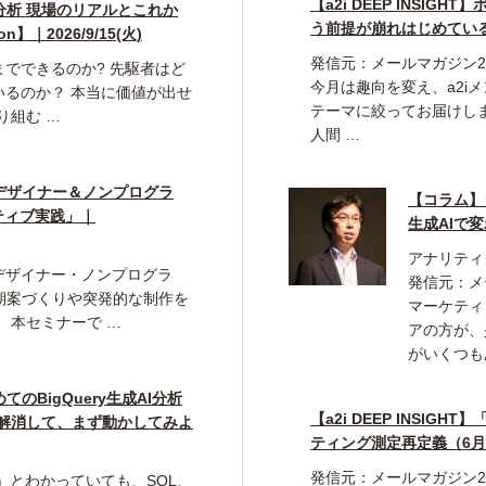
【a2i DEEP INSI
分析 現場のリアルとこれか
う前提が崩れはじめてい
on】｜2026/9/15(火)
発信元：メールマガジン20
までできるのか? 先駆者はど
今月は趣向を変え、a2i
いるのか？ 本当に価値が出せ
テーマに絞ってお届けし
り組む …
人間 …
デザイナー＆ノンプログラ
【コラム】自
ティブ実践」｜
生成AIで
アナリティ
デザイナー・ノンプログラ
発信元：メ
期案づくりや突発的な制作を
マーケティ
 本セミナーで …
アの方が、少
がいくつも
のBigQuery生成AI分析
【a2i DEEP INSI
を解消して、まず動かしてみよ
ティング測定再定義（6
発信元：メールマガジン20
本命」とわかっていても、SQL、