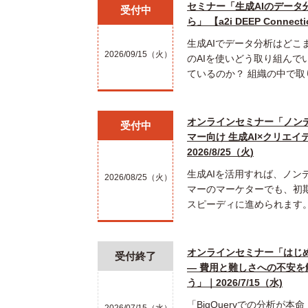
セミナー「生成AIのデータ
受付中
ら」 【a2i DEEP Connecti
生成AIでデータ分析はどこ
2026/09/15（火）
のAIを使いどう取り組んで
ているのか？ 組織の中で取
オンラインセミナー「ノン
受付中
マー向け 生成AI×クリエイ
2026/8/25（火)
生成AIを活用すれば、ノン
2026/08/25（火）
マーのマーケターでも、初
スピーディに進められます。
オンラインセミナー「はじめて
受付終了
― 費用と難しさへの不安
う」｜2026/7/15（水)
「BigQueryでの分析が