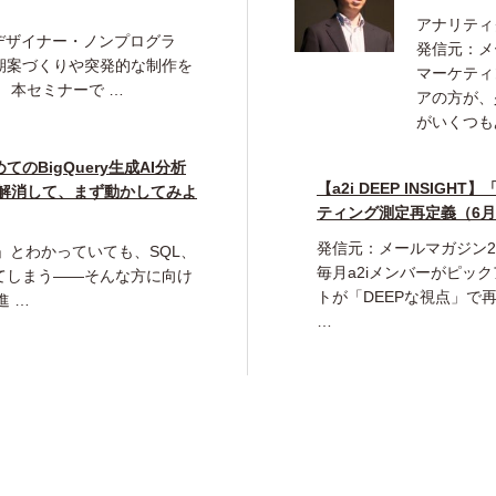
アナリティ
デザイナー・ノンプログラ
発信元：メ
期案づくりや突発的な制作を
マーケティ
 本セミナーで …
アの方が、少
がいくつも
のBigQuery生成AI分析
【a2i DEEP INSI
を解消して、まず動かしてみよ
ティング測定再定義（6
発信元：メールマガジン20
本命」とわかっていても、SQL、
毎月a2iメンバーがピッ
てしまう――そんな方に向け
トが「DEEPな視点」で
進 …
…