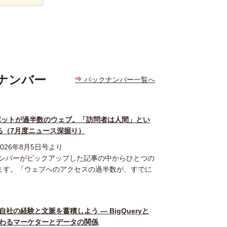
ナンバー
バックナンバー一覧へ
GHT】ボットが過半数のウェブ。「訪問者は人間」とい
る（7月度ニュース深掘り）
26年8月5日号より
メンバーがピックアップした記事の中からひとつの
ます。「ウェブへのアクセスの過半数が、すでに
社の経験と文脈を蓄積しよう ― BigQueryと
変わるマーケターとデータの関係