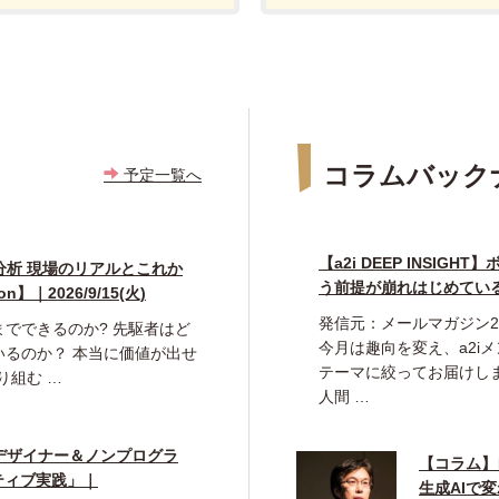
コラムバック
予定一覧へ
【a2i DEEP INSI
分析 現場のリアルとこれか
う前提が崩れはじめてい
on】｜2026/9/15(火)
発信元：メールマガジン20
までできるのか? 先駆者はど
今月は趣向を変え、a2i
いるのか？ 本当に価値が出せ
テーマに絞ってお届けし
り組む …
人間 …
デザイナー＆ノンプログラ
【コラム】自
ティブ実践」｜
生成AIで