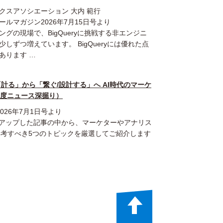
クスアソシエーション 大内 範行
ールマガジン2026年7月15日号より
ングの現場で、BigQueryに挑戦する非エンジニ
しずつ増えています。 BigQueryには優れた点
あります …
GHT】「計る」から「繋ぐ/設計する」へ AI時代のマーケ
月度ニュース深掘り）
26年7月1日号より
クアップした記事の中から、マーケターやアナリス
再考すべき5つのトピックを厳選してご紹介します