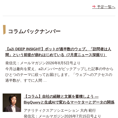
予定一覧へ
コラムバックナンバー
【a2i DEEP INSIGHT】ボットが過半数のウェブ。「訪問者は人
間」という前提が崩れはじめている（7月度ニュース深掘り）
発信元：メールマガジン2026年8月5日号より
今月は趣向を変え、a2iメンバーがピックアップした記事の中から
ひとつのテーマに絞ってお届けします。「ウェブへのアクセスの
過半数が、すでに人間 …
【コラム】自社の経験と文脈を蓄積しよう ―
BigQueryと生成AIで変わるマーケターとデータの関係
アナリティクスアソシエーション 大内 範行
発信元：メールマガジン2026年7月15日号より