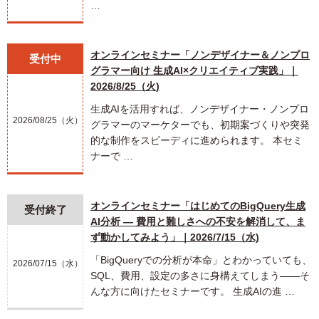
…
オンラインセミナー「ノンデザイナー＆ノンプロ
受付中
グラマー向け 生成AI×クリエイティブ実践」｜
2026/8/25（火)
生成AIを活用すれば、ノンデザイナー・ノンプロ
2026/08/25（火）
グラマーのマーケターでも、初期案づくりや突発
的な制作をスピーディに進められます。 本セミ
ナーで …
オンラインセミナー「はじめてのBigQuery生成
受付終了
AI分析 ― 費用と難しさへの不安を解消して、ま
ず動かしてみよう」｜2026/7/15（水)
「BigQueryでの分析が本命」とわかっていても、
2026/07/15（水）
SQL、費用、設定の多さに身構えてしまう――そ
んな方に向けたセミナーです。 生成AIの進 …