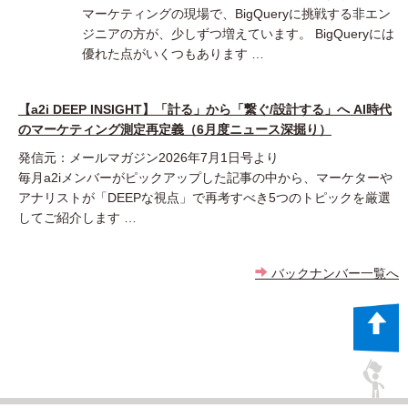
マーケティングの現場で、BigQueryに挑戦する非エン
ジニアの方が、少しずつ増えています。 BigQueryには
優れた点がいくつもあります …
【a2i DEEP INSIGHT】「計る」から「繋ぐ/設計する」へ AI時代
のマーケティング測定再定義（6月度ニュース深掘り）
発信元：メールマガジン2026年7月1日号より
毎月a2iメンバーがピックアップした記事の中から、マーケターや
アナリストが「DEEPな視点」で再考すべき5つのトピックを厳選
してご紹介します …
バックナンバー一覧へ