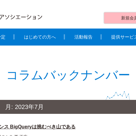
新規会
予定
はじめての方へ
活動報告
提供サービ
コラムバックナンバー
月:
2023年7月
ス BigQueryは挑むべき山である