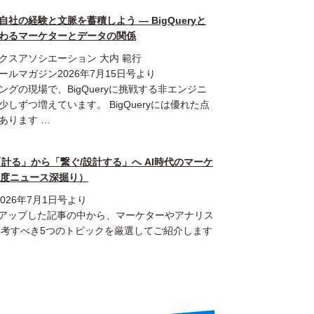
社の経験と文脈を蓄積しよう ― BigQueryと
変わるマーケターとデータの関係
クスアソシエーション 大内 範行
ールマガジン2026年7月15日号より
ングの現場で、BigQueryに挑戦する非エンジニ
しずつ増えています。 BigQueryには優れた点
あります …
GHT】「計る」から「繋ぐ/設計する」へ AI時代のマーケ
月度ニュース深掘り）
26年7月1日号より
クアップした記事の中から、マーケターやアナリス
再考すべき5つのトピックを厳選してご紹介します