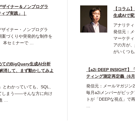
デザイナー＆ノンプログラ
【コラム】自
ティブ実践」｜
生成AIで
アナリティ
デザイナー・ノンプログラ
発信元：メ
期案づくりや突発的な制作を
マーケティ
 本セミナーで …
アの方が、少
がいくつも
のBigQuery生成AI分析
【a2i DEEP INSI
を解消して、まず動かしてみよ
ティング測定再定義（6
発信元：メールマガジン20
本命」とわかっていても、SQL、
毎月a2iメンバーがピッ
てしまう――そんな方に向け
トが「DEEPな視点」で
進 …
…