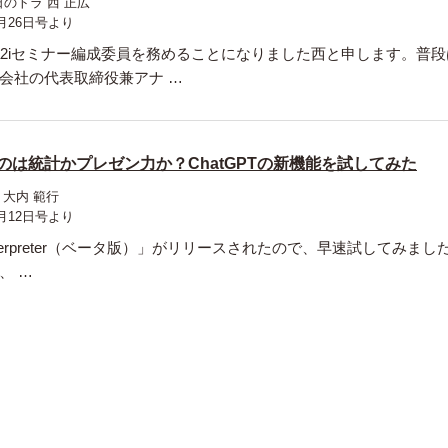
のトラ 西 正広
月26日号より
a2iセミナー編成委員を務めることになりました西と申します。普段
会社の代表取締役兼アナ …
のは統計かプレゼン力か？ChatGPTの新機能を試してみた
大内 範行
月12日号より
 Interpreter（ベータ版）」がリリースされたので、早速試してみまし
、 …