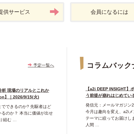
提供サービス
会員になるには
コラムバック
予定一覧へ
【a2i DEEP INSI
分析 現場のリアルとこれか
う前提が崩れはじめてい
on】｜2026/9/15(火)
発信元：メールマガジン20
までできるのか? 先駆者はど
今月は趣向を変え、a2i
いるのか？ 本当に価値が出せ
テーマに絞ってお届けし
り組む …
人間 …