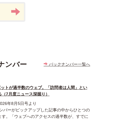
ナンバー
バックナンバー一覧へ
GHT】ボットが過半数のウェブ。「訪問者は人間」とい
る（7月度ニュース深掘り）
26年8月5日号より
メンバーがピックアップした記事の中からひとつの
ます。「ウェブへのアクセスの過半数が、すでに