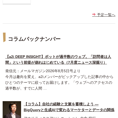
予定一覧へ
コラムバックナンバー
【a2i DEEP INSIGHT】ボットが過半数のウェブ。「訪問者は人
間」という前提が崩れはじめている（7月度ニュース深掘り）
発信元：メールマガジン2026年8月5日号より
今月は趣向を変え、a2iメンバーがピックアップした記事の中から
ひとつのテーマに絞ってお届けします。「ウェブへのアクセスの
過半数が、すでに人間 …
【コラム】自社の経験と文脈を蓄積しよう ―
BigQueryと生成AIで変わるマーケターとデータの関係