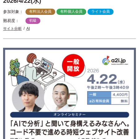
2026/4/22(水)
参加対象：
有料法人会員
有料個人会員
ライト会員
難易度：
初級
サイト分析
AI