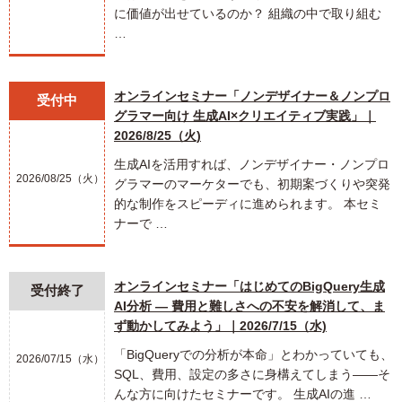
に価値が出せているのか？ 組織の中で取り組む
…
オンラインセミナー「ノンデザイナー＆ノンプロ
受付中
グラマー向け 生成AI×クリエイティブ実践」｜
2026/8/25（火)
生成AIを活用すれば、ノンデザイナー・ノンプロ
2026/08/25（火）
グラマーのマーケターでも、初期案づくりや突発
的な制作をスピーディに進められます。 本セミ
ナーで …
オンラインセミナー「はじめてのBigQuery生成
受付終了
AI分析 ― 費用と難しさへの不安を解消して、ま
ず動かしてみよう」｜2026/7/15（水)
「BigQueryでの分析が本命」とわかっていても、
2026/07/15（水）
SQL、費用、設定の多さに身構えてしまう――そ
んな方に向けたセミナーです。 生成AIの進 …