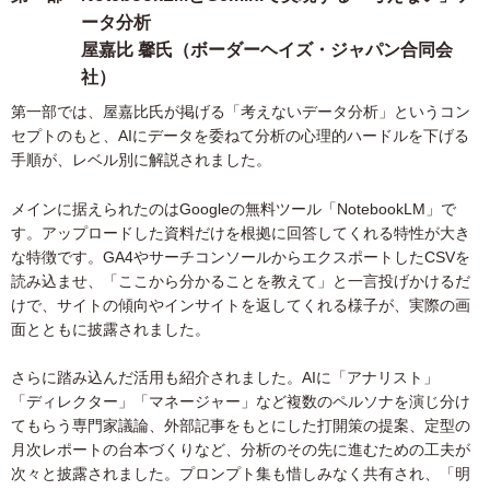
ータ分析
屋嘉比 馨氏（ボーダーヘイズ・ジャパン合同会
社）
第一部では、屋嘉比氏が掲げる「考えないデータ分析」というコン
セプトのもと、AIにデータを委ねて分析の心理的ハードルを下げる
手順が、レベル別に解説されました。
メインに据えられたのはGoogleの無料ツール「NotebookLM」で
す。アップロードした資料だけを根拠に回答してくれる特性が大き
な特徴です。GA4やサーチコンソールからエクスポートしたCSVを
読み込ませ、「ここから分かることを教えて」と一言投げかけるだ
けで、サイトの傾向やインサイトを返してくれる様子が、実際の画
面とともに披露されました。
さらに踏み込んだ活用も紹介されました。AIに「アナリスト」
「ディレクター」「マネージャー」など複数のペルソナを演じ分け
てもらう専門家議論、外部記事をもとにした打開策の提案、定型の
月次レポートの台本づくりなど、分析のその先に進むための工夫が
次々と披露されました。プロンプト集も惜しみなく共有され、「明