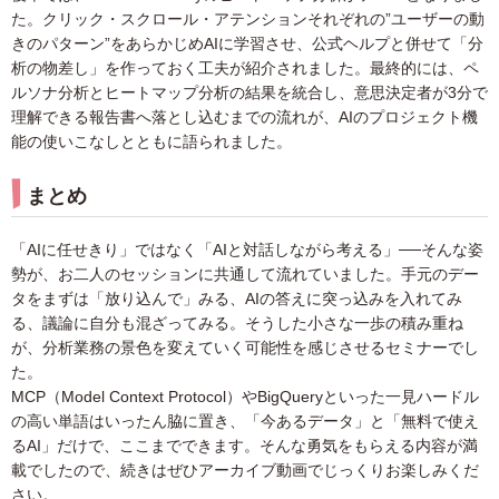
た。クリック・スクロール・アテンションそれぞれの”ユーザーの動
きのパターン”をあらかじめAIに学習させ、公式ヘルプと併せて「分
析の物差し」を作っておく工夫が紹介されました。最終的には、ペ
ルソナ分析とヒートマップ分析の結果を統合し、意思決定者が3分で
理解できる報告書へ落とし込むまでの流れが、AIのプロジェクト機
能の使いこなしとともに語られました。
まとめ
「AIに任せきり」ではなく「AIと対話しながら考える」──そんな姿
勢が、お二人のセッションに共通して流れていました。手元のデー
タをまずは「放り込んで」みる、AIの答えに突っ込みを入れてみ
る、議論に自分も混ざってみる。そうした小さな一歩の積み重ね
が、分析業務の景色を変えていく可能性を感じさせるセミナーでし
た。
MCP（Model Context Protocol）やBigQueryといった一見ハードル
の高い単語はいったん脇に置き、「今あるデータ」と「無料で使え
るAI」だけで、ここまでできます。そんな勇気をもらえる内容が満
載でしたので、続きはぜひアーカイブ動画でじっくりお楽しみくだ
さい。