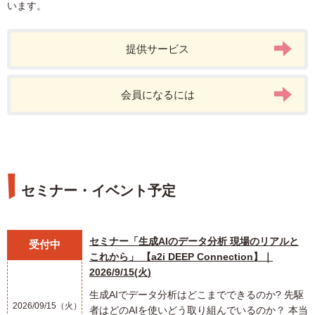
います。
Googleマイビジネス
データクリーンルーム
サイト分析
アトリビューション分析
初級
ITP
生成AI
EC
DMP
Adobe Analytics
プライバシー
SPA
組織
リードナーチャリング
提供サービス
AI
Cookie
SQL
会員になるには
セミナー・イベント予定
セミナー「生成AIのデータ分析 現場のリアルと
受付中
これから」 【a2i DEEP Connection】｜
2026/9/15(火)
生成AIでデータ分析はどこまでできるのか? 先駆
2026/09/15（火）
者はどのAIを使いどう取り組んでいるのか？ 本当