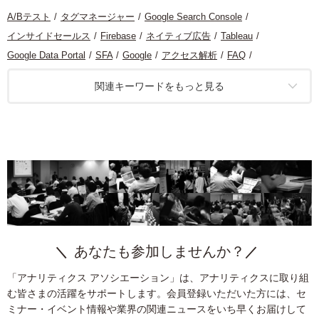
A/Bテスト
タグマネージャー
Google Search Console
インサイドセールス
Firebase
ネイティブ広告
Tableau
Google Data Portal
SFA
Google
アクセス解析
FAQ
グロースハック
CRM
モバイルアプリ
クリエイティブ
関連キーワードをもっと見る
マーケティング
コンテンツ分析
ヒートマップ分析
経営
リスティング広告
デザイン
機械学習
ソーシャルメディア
レコメンデーション
BI
GA4
BtoB
計測基盤
統計
サービス開発
広告
SEO
タグ
ビジュアライズ
O2O
プライバシー保護
コンテンツマーケティング
コンセプトダイヤグラム
ダッシュボード
BigQuery
UX
モバイル
定量分析
カスタマージャーニー
キャンペーン
コンバージョン最適化
Google Analytics
ターゲティング
アプリ
リードジェネレーション
Looker Studio
運用型広告
データ統合
あなたも参加しませんか？
LPO
データ分析
定性分析
ユーザー分析
KPI
課題発見
「アナリティクス アソシエーション」は、アナリティクスに取り組
アプリ分析
CDP
レポーティング
む皆さまの活躍をサポートします。会員登録いただいた方には、セ
マーケティングオートメーション
webマーケター
ミナー・イベント情報や業界の関連ニュースをいち早くお届けして