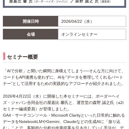
開催日時
2026/04/22（水）
会場
オンラインセミナー
セミナー概要
「AIで分析」と聞いた瞬間に身構えてしまう──そんな方に向けて、
コードもAPI連携も使わずに、AIを”データを整理してくれるパート
ナー”として活用するための実践的なアプローチが紹介されました。
2026年4月22日（水）に開催した本セミナーには、ボーダーヘイ
ズ・ジャパン合同会社の屋嘉比 馨氏と、運営堂の森野 誠之氏（a2i
セミナー編成委員）が登壇しました。
GA4・サーチコンソール・Microsoft Clarityといった日常的に触れる
データをNotebookLMやGemini、Claudeなどの生成AIに「放り込
む」ことで、客観的な分析や改善提案を引き出していく手法が、デ