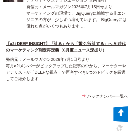
アナリティクスアソシエーション 大内 範行
発信元：メールマガジン2026年7月15日号より
マーケティングの現場で、BigQueryに挑戦する非エン
ジニアの方が、少しずつ増えています。 BigQueryには
優れた点がいくつもあります …
【a2i DEEP INSIGHT】「計る」から「繋ぐ/設計する」へ AI時代
のマーケティング測定再定義（6月度ニュース深掘り）
発信元：メールマガジン2026年7月1日号より
毎月a2iメンバーがピックアップした記事の中から、マーケターや
アナリストが「DEEPな視点」で再考すべき5つのトピックを厳選
してご紹介します …
バックナンバー一覧へ