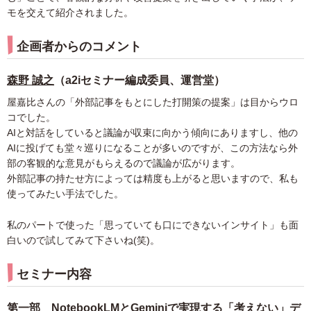
モを交えて紹介されました。
企画者からのコメント
森野 誠之
（a2iセミナー編成委員、運営堂）
屋嘉比さんの「外部記事をもとにした打開策の提案」は目からウロ
コでした。
AIと対話をしていると議論が収束に向かう傾向にありますし、他の
AIに投げても堂々巡りになることが多いのですが、この方法なら外
部の客観的な意見がもらえるので議論が広がります。
外部記事の持たせ方によっては精度も上がると思いますので、私も
使ってみたい手法でした。
私のパートで使った「思っていても口にできないインサイト」も面
白いので試してみて下さいね(笑)。
セミナー内容
第一部 NotebookLMとGeminiで実現する「考えない」デ