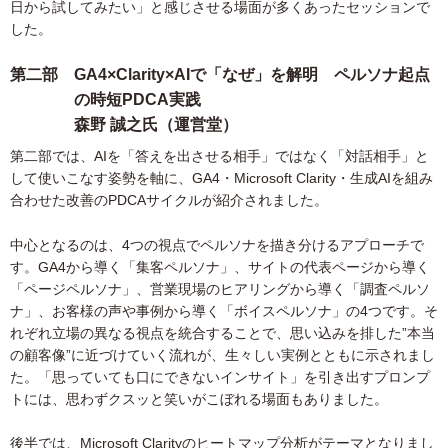
日から試してみたい」と感じさせる場面が多くあったセッションで
した。
第二部 GA4×Clarity×AIで「なぜ」を解明 ペルソナ起点
の時短PDCA実践
森野 誠之氏（運営堂）
第二部では、AIを「答えを出させる相手」ではなく「対話相手」と
して使いこなす姿勢を軸に、GA4・Microsoft Clarity・生成AIを組み
合わせた改善のPDCAサイクルが紹介されました。
中心となるのは、4つの視点でペルソナを描き分けるアプローチで
す。GA4から導く「集客ペルソナ」、サイトの代表ページから導く
「ページペルソナ」、営業現場のヒアリングから導く「調査ペルソ
ナ」、お客様の声や事例から導く「ボイスペルソナ」の4つです。そ
れぞれ立場の異なる視点を統合することで、思い込みを排した”本当
の顧客像”に近づけていく流れが、生々しい実例とともに示されまし
た。「思っていても口にできないインサイト」を引き出すプロンプ
トには、思わずクスッと笑いがこぼれる場面もありました。
後半では、Microsoft Clarityのヒートマップ分析がテーマとなりまし