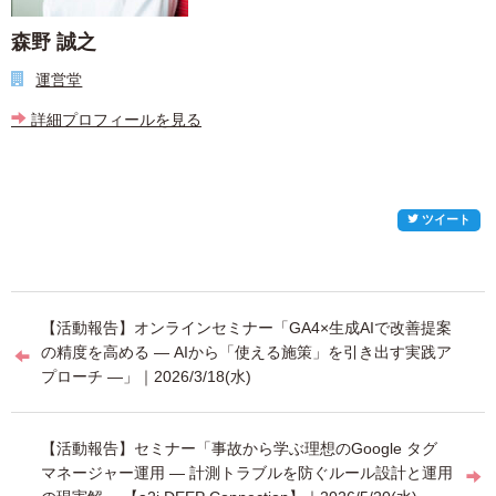
森野 誠之
運営堂
詳細プロフィールを見る
ツイート
投
【活動報告】オンラインセミナー「GA4×生成AIで改善提案
稿
の精度を高める ― AIから「使える施策」を引き出す実践ア
プローチ ―」｜2026/3/18(水)
ナ
ビ
【活動報告】セミナー「事故から学ぶ理想のGoogle タグ
ゲ
マネージャー運用 ― 計測トラブルを防ぐルール設計と運用
ー