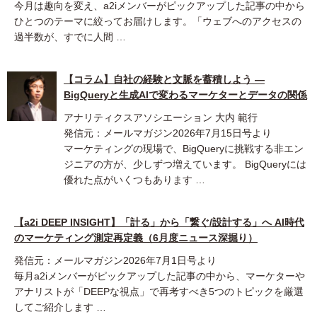
今月は趣向を変え、a2iメンバーがピックアップした記事の中から
ひとつのテーマに絞ってお届けします。「ウェブへのアクセスの
過半数が、すでに人間 …
【コラム】自社の経験と文脈を蓄積しよう ―
BigQueryと生成AIで変わるマーケターとデータの関係
アナリティクスアソシエーション 大内 範行
発信元：メールマガジン2026年7月15日号より
マーケティングの現場で、BigQueryに挑戦する非エン
ジニアの方が、少しずつ増えています。 BigQueryには
優れた点がいくつもあります …
【a2i DEEP INSIGHT】「計る」から「繋ぐ/設計する」へ AI時代
のマーケティング測定再定義（6月度ニュース深掘り）
発信元：メールマガジン2026年7月1日号より
毎月a2iメンバーがピックアップした記事の中から、マーケターや
アナリストが「DEEPな視点」で再考すべき5つのトピックを厳選
してご紹介します …