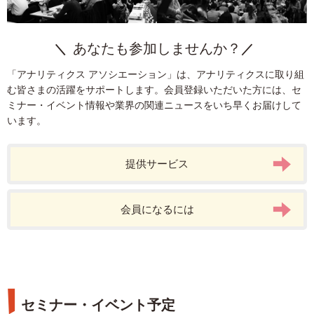
定量分析
カスタマージャーニー
キャンペーン
コンバージョン最適化
Google Analytics
ターゲティング
アプリ
リードジェネレーション
Looker Studio
運用型広告
データ統合
あなたも参加しませんか？
LPO
データ分析
定性分析
ユーザー分析
KPI
課題発見
「アナリティクス アソシエーション」は、アナリティクスに取り組
アプリ分析
CDP
レポーティング
む皆さまの活躍をサポートします。会員登録いただいた方には、セ
マーケティングオートメーション
webマーケター
ミナー・イベント情報や業界の関連ニュースをいち早くお届けして
います。
Googleマイビジネス
データクリーンルーム
サイト分析
アトリビューション分析
初級
ITP
生成AI
EC
DMP
Adobe Analytics
プライバシー
SPA
組織
リードナーチャリング
提供サービス
AI
Cookie
SQL
会員になるには
セミナー・イベント予定