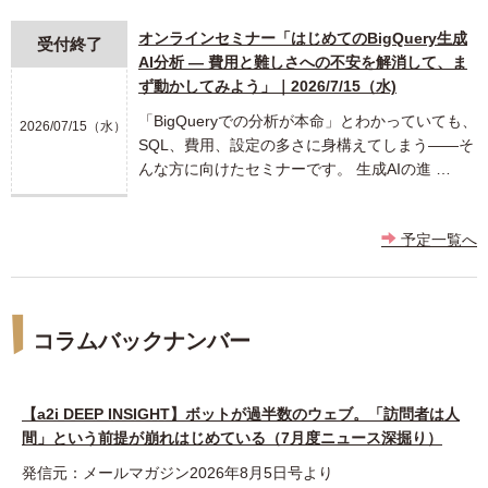
オンラインセミナー「はじめてのBigQuery生成
受付終了
AI分析 ― 費用と難しさへの不安を解消して、ま
ず動かしてみよう」｜2026/7/15（水)
「BigQueryでの分析が本命」とわかっていても、
2026/07/15（水）
SQL、費用、設定の多さに身構えてしまう――そ
んな方に向けたセミナーです。 生成AIの進 …
予定一覧へ
コラムバックナンバー
【a2i DEEP INSIGHT】ボットが過半数のウェブ。「訪問者は人
間」という前提が崩れはじめている（7月度ニュース深掘り）
発信元：メールマガジン2026年8月5日号より