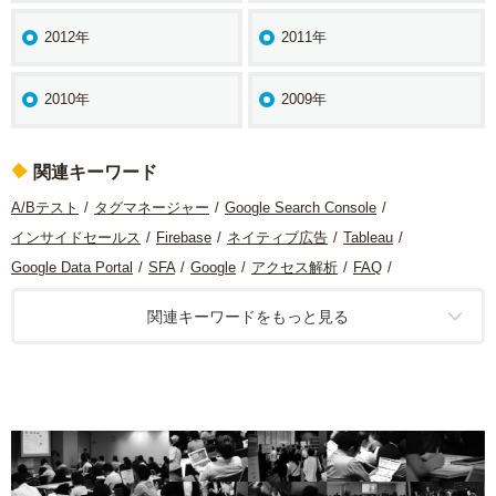
2012年
2011年
2010年
2009年
関連キーワード
A/Bテスト
タグマネージャー
Google Search Console
インサイドセールス
Firebase
ネイティブ広告
Tableau
Google Data Portal
SFA
Google
アクセス解析
FAQ
グロースハック
CRM
モバイルアプリ
クリエイティブ
関連キーワードをもっと見る
マーケティング
コンテンツ分析
ヒートマップ分析
経営
リスティング広告
デザイン
機械学習
ソーシャルメディア
レコメンデーション
BI
GA4
BtoB
計測基盤
統計
サービス開発
広告
SEO
タグ
ビジュアライズ
O2O
プライバシー保護
コンテンツマーケティング
コンセプトダイヤグラム
ダッシュボード
BigQuery
UX
モバイル