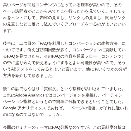
高いページが問題コンテンツになっている確率が高いので、その
ページ訪問者がどこから来てどこへ行ったかを見ていく。そしてそ
れをヒントにして、内容の見直し、リンク元の見直し、関連リンク
の見直しなどに落とし込んでいくアプローチをするのがよいといい
ます。
後半は、二つ目の「FAQを利用したコンバージョンの改善方法」に
ついてです。例えば訪問回数が多く、コンバージョンに貢献してい
るFAQを見つけたら、そのFAQの内容を通常フロー（コンテンツ）
の中に盛り込んで伝えるようにするとよい可能性が高いので、そう
いうABテストをしてみるとよいと言います。他にもいくつかの分析
方法を紹介して頂きました。
後半の話でもやはり「貢献度」という指標が活用されていました。
これはAdobe Analyticsではコンバージョンを定義し、パーティシ
ペーション指標というもので簡単に分析できるということでした。
Google アナリティクスであれば、「ページの価値」がそれに近いも
のになるのではないでしょうか。
今回のセミナーのテーマはFAQ分析なのですが、この貢献度分析は