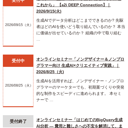
受付中
これから」 【a2i DEEP Connection】｜
2026/9/15(火)
生成AIでデータ分析はどこまでできるのか? 先駆
2026/09/15（火）
者はどのAIを使いどう取り組んでいるのか？ 本当
に価値が出せているのか？ 組織の中で取り組む
…
オンラインセミナー「ノンデザイナー＆ノンプロ
受付中
グラマー向け 生成AI×クリエイティブ実践」｜
2026/8/25（火)
生成AIを活用すれば、ノンデザイナー・ノンプロ
2026/08/25（火）
グラマーのマーケターでも、初期案づくりや突発
的な制作をスピーディに進められます。 本セミ
ナーで …
オンラインセミナー「はじめてのBigQuery生成
受付終了
AI分析 ― 費用と難しさへの不安を解消して、ま