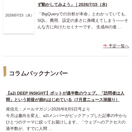
ず動かしてみよう」｜2026/7/15（水)
「BigQueryでの分析が本命」とわかっていても、
2026/07/15（水）
SQL、費用、設定の多さに身構えてしまう――そ
んな方に向けたセミナーです。 生成AIの進 …
予定一覧へ
コラムバックナンバー
【a2i DEEP INSIGHT】ボットが過半数のウェブ。「訪問者は人
間」という前提が崩れはじめている（7月度ニュース深掘り）
発信元：メールマガジン2026年8月5日号より
今月は趣向を変え、a2iメンバーがピックアップした記事の中から
ひとつのテーマに絞ってお届けします。「ウェブへのアクセスの
過半数が、すでに人間 …