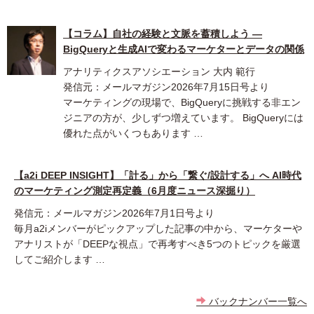
【コラム】自社の経験と文脈を蓄積しよう ―
BigQueryと生成AIで変わるマーケターとデータの関係
アナリティクスアソシエーション 大内 範行
発信元：メールマガジン2026年7月15日号より
マーケティングの現場で、BigQueryに挑戦する非エン
ジニアの方が、少しずつ増えています。 BigQueryには
優れた点がいくつもあります …
【a2i DEEP INSIGHT】「計る」から「繋ぐ/設計する」へ AI時代
のマーケティング測定再定義（6月度ニュース深掘り）
発信元：メールマガジン2026年7月1日号より
毎月a2iメンバーがピックアップした記事の中から、マーケターや
アナリストが「DEEPな視点」で再考すべき5つのトピックを厳選
してご紹介します …
バックナンバー一覧へ