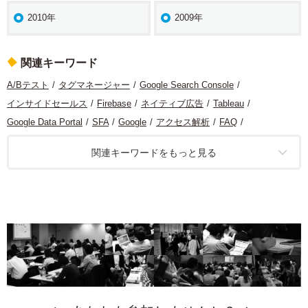
2010年
2009年
関連キーワード
A/Bテスト
タグマネージャー
Google Search Console
インサイドセールス
Firebase
ネイティブ広告
Tableau
Google Data Portal
SFA
Google
アクセス解析
FAQ
グロースハック
CRM
モバイルアプリ
クリエイティブ
関連キーワードをもっと見る
マーケティング
コンテンツ分析
ヒートマップ分析
経営
リスティング広告
デザイン
機械学習
ソーシャルメディア
レコメンデーション
BI
GA4
BtoB
計測基盤
統計
サービス開発
広告
SEO
タグ
ビジュアライズ
O2O
プライバシー保護
コンテンツマーケティング
コンセプトダイヤグラム
ダッシュボード
BigQuery
UX
モバイル
定量分析
カスタマージャーニー
キャンペーン
コンバージョン最適化
Google Analytics
ターゲティング
アプリ
リードジェネレーション
Looker Studio
運用型広告
データ統合