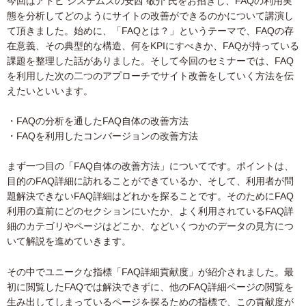
今回はアドビ システムズの安西 敬介 氏をお招きし、FAQの利用実
態を分析してどのようにサイトの改善ができるのかについて講演し
て頂きました。始めに、「FAQとは？」というテーマで、FAQの存
在意義、その典型的な構造、何をKPIにすべきか、FAQが持っている
課題を整理した話がありました。そして今回のセミナーでは、FAQ
を利用した次の二つのアプローチでサイト改善をしていく方法を伝
えたいといいます。
・FAQの分析を通したFAQ自体の改善方法
・FAQを利用したコンバージョンの改善方法
まず一つ目の「FAQ自体の改善方法」についてです。ポイントは、
目的のFAQ詳細に訪れることができているか、そして、利用者が問
題解決できないFAQ詳細はどれかを探ることです。そのためにFAQ
利用の直前にどのセクションにいたか、よく利用されているFAQ詳
細のカテゴリやページはどこか、などいくつかのデータの見方につ
いて解説を進めていきます。
その中でユニークな指標「FAQ詳細貢献度」が紹介されました。最
初に閲覧したFAQでは解決できずに、他のFAQ詳細ページの閲覧を
生み出してしまっているページを探るための指標で、この貢献度が