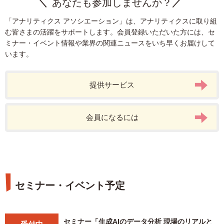
あなたも参加しませんか？
LPO
データ分析
定性分析
ユーザー分析
KPI
課題発見
「アナリティクス アソシエーション」は、アナリティクスに取り組
アプリ分析
CDP
レポーティング
む皆さまの活躍をサポートします。会員登録いただいた方には、セ
マーケティングオートメーション
webマーケター
ミナー・イベント情報や業界の関連ニュースをいち早くお届けして
います。
Googleマイビジネス
データクリーンルーム
サイト分析
アトリビューション分析
初級
ITP
生成AI
EC
DMP
Adobe Analytics
プライバシー
SPA
組織
リードナーチャリング
提供サービス
AI
Cookie
SQL
会員になるには
セミナー・イベント予定
セミナー「生成AIのデータ分析 現場のリアルと