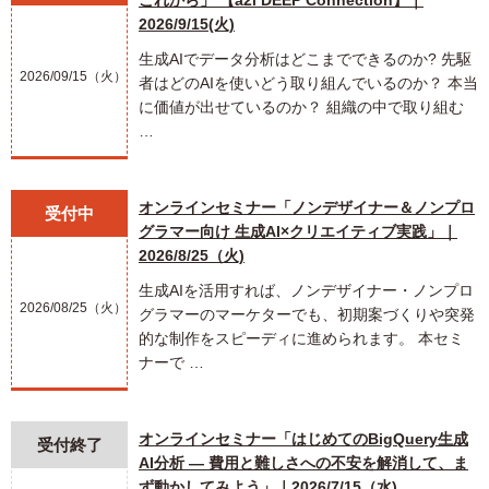
これから」 【a2i DEEP Connection】｜
2026/9/15(火)
生成AIでデータ分析はどこまでできるのか? 先駆
2026/09/15（火）
者はどのAIを使いどう取り組んでいるのか？ 本当
に価値が出せているのか？ 組織の中で取り組む
…
オンラインセミナー「ノンデザイナー＆ノンプロ
受付中
グラマー向け 生成AI×クリエイティブ実践」｜
2026/8/25（火)
生成AIを活用すれば、ノンデザイナー・ノンプロ
2026/08/25（火）
グラマーのマーケターでも、初期案づくりや突発
的な制作をスピーディに進められます。 本セミ
ナーで …
オンラインセミナー「はじめてのBigQuery生成
受付終了
AI分析 ― 費用と難しさへの不安を解消して、ま
ず動かしてみよう」｜2026/7/15（水)