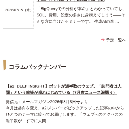
「BigQueryでの分析が本命」とわかっていても、
2026/07/15（水）
SQL、費用、設定の多さに身構えてしまう――そ
んな方に向けたセミナーです。 生成AIの進 …
予定一覧へ
コラムバックナンバー
【a2i DEEP INSIGHT】ボットが過半数のウェブ。「訪問者は人
間」という前提が崩れはじめている（7月度ニュース深掘り）
発信元：メールマガジン2026年8月5日号より
今月は趣向を変え、a2iメンバーがピックアップした記事の中から
ひとつのテーマに絞ってお届けします。「ウェブへのアクセスの
過半数が、すでに人間 …