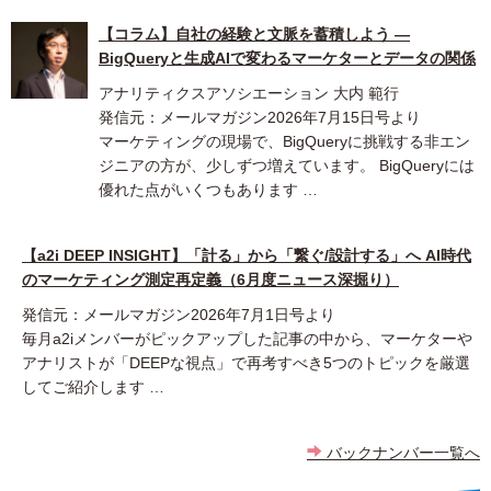
【コラム】自社の経験と文脈を蓄積しよう ―
BigQueryと生成AIで変わるマーケターとデータの関係
アナリティクスアソシエーション 大内 範行
発信元：メールマガジン2026年7月15日号より
マーケティングの現場で、BigQueryに挑戦する非エン
ジニアの方が、少しずつ増えています。 BigQueryには
優れた点がいくつもあります …
【a2i DEEP INSIGHT】「計る」から「繋ぐ/設計する」へ AI時代
のマーケティング測定再定義（6月度ニュース深掘り）
発信元：メールマガジン2026年7月1日号より
毎月a2iメンバーがピックアップした記事の中から、マーケターや
アナリストが「DEEPな視点」で再考すべき5つのトピックを厳選
してご紹介します …
バックナンバー一覧へ