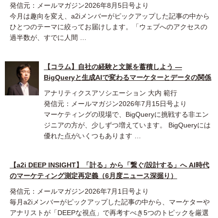
発信元：メールマガジン2026年8月5日号より
今月は趣向を変え、a2iメンバーがピックアップした記事の中から
ひとつのテーマに絞ってお届けします。「ウェブへのアクセスの
過半数が、すでに人間 …
【コラム】自社の経験と文脈を蓄積しよう ―
BigQueryと生成AIで変わるマーケターとデータの関係
アナリティクスアソシエーション 大内 範行
発信元：メールマガジン2026年7月15日号より
マーケティングの現場で、BigQueryに挑戦する非エン
ジニアの方が、少しずつ増えています。 BigQueryには
優れた点がいくつもあります …
【a2i DEEP INSIGHT】「計る」から「繋ぐ/設計する」へ AI時代
のマーケティング測定再定義（6月度ニュース深掘り）
発信元：メールマガジン2026年7月1日号より
毎月a2iメンバーがピックアップした記事の中から、マーケターや
アナリストが「DEEPな視点」で再考すべき5つのトピックを厳選