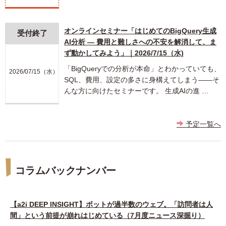
オンラインセミナー「はじめてのBigQuery生成
受付終了
AI分析 ― 費用と難しさへの不安を解消して、ま
ず動かしてみよう」｜2026/7/15（水)
「BigQueryでの分析が本命」とわかっていても、
2026/07/15（水）
SQL、費用、設定の多さに身構えてしまう――そ
んな方に向けたセミナーです。 生成AIの進 …
予定一覧へ
コラムバックナンバー
【a2i DEEP INSIGHT】ボットが過半数のウェブ。「訪問者は人
間」という前提が崩れはじめている（7月度ニュース深掘り）