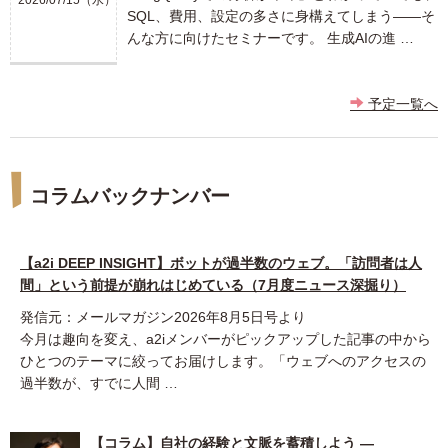
SQL、費用、設定の多さに身構えてしまう――そ
んな方に向けたセミナーです。 生成AIの進 …
予定一覧へ
コラムバックナンバー
【a2i DEEP INSIGHT】ボットが過半数のウェブ。「訪問者は人
間」という前提が崩れはじめている（7月度ニュース深掘り）
発信元：メールマガジン2026年8月5日号より
今月は趣向を変え、a2iメンバーがピックアップした記事の中から
ひとつのテーマに絞ってお届けします。「ウェブへのアクセスの
過半数が、すでに人間 …
【コラム】自社の経験と文脈を蓄積しよう ―