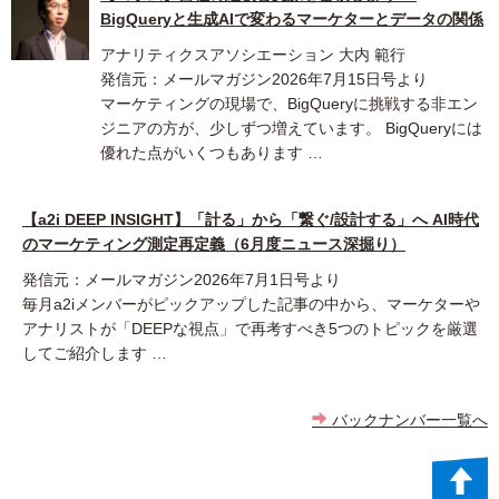
BigQueryと生成AIで変わるマーケターとデータの関係
アナリティクスアソシエーション 大内 範行
発信元：メールマガジン2026年7月15日号より
マーケティングの現場で、BigQueryに挑戦する非エン
ジニアの方が、少しずつ増えています。 BigQueryには
優れた点がいくつもあります …
【a2i DEEP INSIGHT】「計る」から「繋ぐ/設計する」へ AI時代
のマーケティング測定再定義（6月度ニュース深掘り）
発信元：メールマガジン2026年7月1日号より
毎月a2iメンバーがピックアップした記事の中から、マーケターや
アナリストが「DEEPな視点」で再考すべき5つのトピックを厳選
してご紹介します …
バックナンバー一覧へ