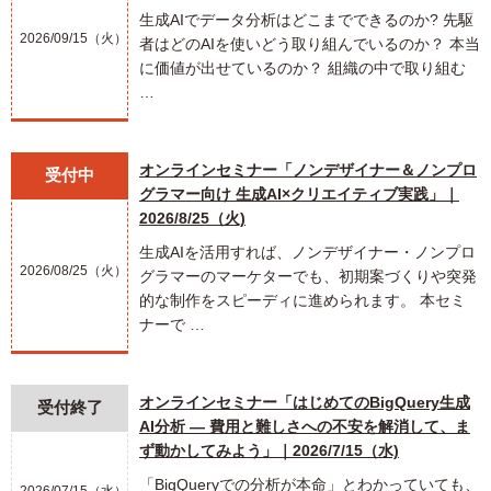
生成AIでデータ分析はどこまでできるのか? 先駆
2026/09/15（火）
者はどのAIを使いどう取り組んでいるのか？ 本当
に価値が出せているのか？ 組織の中で取り組む
…
オンラインセミナー「ノンデザイナー＆ノンプロ
受付中
グラマー向け 生成AI×クリエイティブ実践」｜
2026/8/25（火)
生成AIを活用すれば、ノンデザイナー・ノンプロ
2026/08/25（火）
グラマーのマーケターでも、初期案づくりや突発
的な制作をスピーディに進められます。 本セミ
ナーで …
オンラインセミナー「はじめてのBigQuery生成
受付終了
AI分析 ― 費用と難しさへの不安を解消して、ま
ず動かしてみよう」｜2026/7/15（水)
「BigQueryでの分析が本命」とわかっていても、
2026/07/15（水）