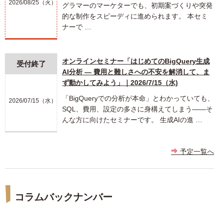
2026/08/25（火）
グラマーのマーケターでも、初期案づくりや突発
的な制作をスピーディに進められます。 本セミ
ナーで …
オンラインセミナー「はじめてのBigQuery生成
受付終了
AI分析 ― 費用と難しさへの不安を解消して、ま
ず動かしてみよう」｜2026/7/15（水)
「BigQueryでの分析が本命」とわかっていても、
2026/07/15（水）
SQL、費用、設定の多さに身構えてしまう――そ
んな方に向けたセミナーです。 生成AIの進 …
予定一覧へ
コラムバックナンバー