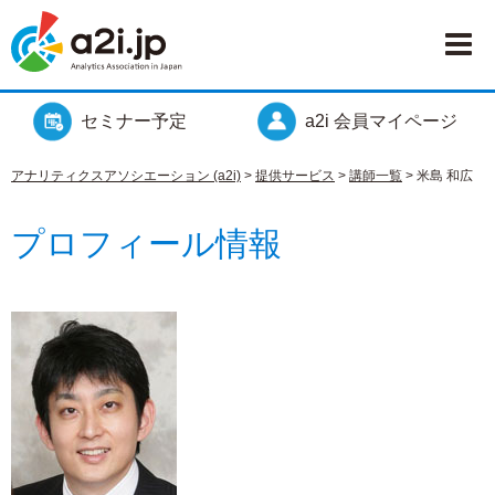
セミナー予定
a2i 会員マイページ
アナリティクスアソシエーション (a2i)
>
提供サービス
>
講師一覧
>
米島 和広
プロフィール情報