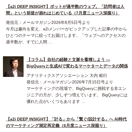
【a2i DEEP INSIGHT】ボットが過半数のウェブ。「訪問者は人
間」という前提が崩れはじめている（7月度ニュース深掘り）
発信元：メールマガジン2026年8月5日号より
今月は趣向を変え、a2iメンバーがピックアップした記事の中から
ひとつのテーマに絞ってお届けします。「ウェブへのアクセスの
過半数が、すでに人間 …
【コラム】自社の経験と文脈を蓄積しよう ―
BigQueryと生成AIで変わるマーケターとデータの関係
アナリティクスアソシエーション 大内 範行
発信元：メールマガジン2026年7月15日号より
マーケティングの現場で、BigQueryに挑戦する非エン
ジニアの方が、少しずつ増えています。 BigQueryには
優れた点がいくつもあります …
【a2i DEEP INSIGHT】「計る」から「繋ぐ/設計する」へ AI時代
のマーケティング測定再定義（6月度ニュース深掘り）