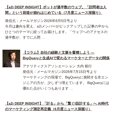
【a2i DEEP INSIGHT】ボットが過半数のウェブ。「訪問者は人
間」という前提が崩れはじめている（7月度ニュース深掘り）
発信元：メールマガジン2026年8月5日号より
今月は趣向を変え、a2iメンバーがピックアップした記事の中から
ひとつのテーマに絞ってお届けします。「ウェブへのアクセスの
過半数が、すでに人間 …
【コラム】自社の経験と文脈を蓄積しよう ―
BigQueryと生成AIで変わるマーケターとデータの関係
アナリティクスアソシエーション 大内 範行
発信元：メールマガジン2026年7月15日号より
マーケティングの現場で、BigQueryに挑戦する非エン
ジニアの方が、少しずつ増えています。 BigQueryには
優れた点がいくつもあります …
【a2i DEEP INSIGHT】「計る」から「繋ぐ/設計する」へ AI時代
のマーケティング測定再定義（6月度ニュース深掘り）