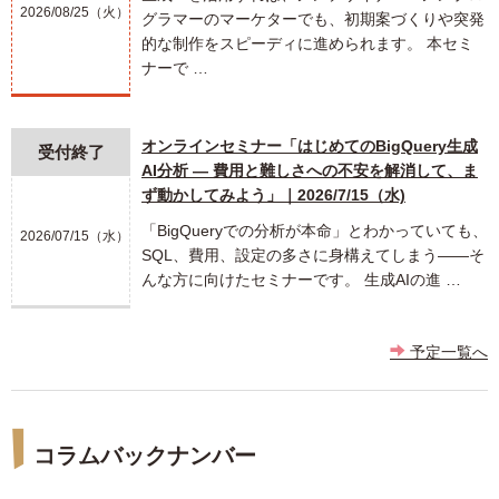
2026/08/25（火）
グラマーのマーケターでも、初期案づくりや突発
的な制作をスピーディに進められます。 本セミ
ナーで …
オンラインセミナー「はじめてのBigQuery生成
受付終了
AI分析 ― 費用と難しさへの不安を解消して、ま
ず動かしてみよう」｜2026/7/15（水)
「BigQueryでの分析が本命」とわかっていても、
2026/07/15（水）
SQL、費用、設定の多さに身構えてしまう――そ
んな方に向けたセミナーです。 生成AIの進 …
予定一覧へ
コラムバックナンバー