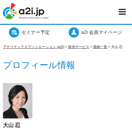
セミナー予定
a2i 会員マイページ
アナリティクスアソシエーション (a2i)
>
提供サービス
>
講師一覧
>
大山 忍
プロフィール情報
大山 忍