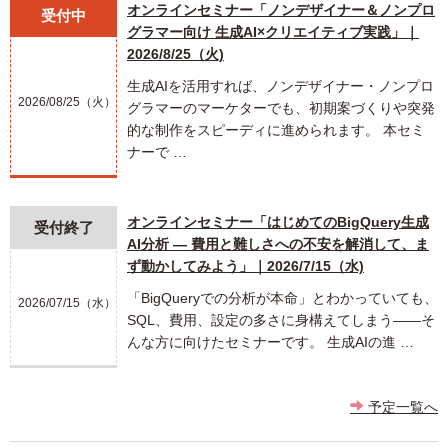
オンラインセミナー「ノンデザイナー＆ノンプロ
受付中
グラマー向け 生成AI×クリエイティブ実践」｜
2026/8/25（火)
生成AIを活用すれば、ノンデザイナー・ノンプロ
2026/08/25（火）
グラマーのマーケターでも、初期案づくりや突発
的な制作をスピーディに進められます。 本セミ
ナーで …
オンラインセミナー「はじめてのBigQuery生成
受付終了
AI分析 ― 費用と難しさへの不安を解消して、ま
ず動かしてみよう」｜2026/7/15（水)
「BigQueryでの分析が本命」とわかっていても、
2026/07/15（水）
SQL、費用、設定の多さに身構えてしまう――そ
んな方に向けたセミナーです。 生成AIの進 …
予定一覧へ