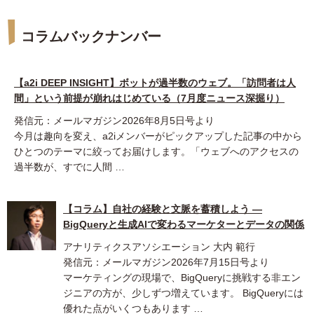
コラムバックナンバー
【a2i DEEP INSIGHT】ボットが過半数のウェブ。「訪問者は人
間」という前提が崩れはじめている（7月度ニュース深掘り）
発信元：メールマガジン2026年8月5日号より
今月は趣向を変え、a2iメンバーがピックアップした記事の中から
ひとつのテーマに絞ってお届けします。「ウェブへのアクセスの
過半数が、すでに人間 …
【コラム】自社の経験と文脈を蓄積しよう ―
BigQueryと生成AIで変わるマーケターとデータの関係
アナリティクスアソシエーション 大内 範行
発信元：メールマガジン2026年7月15日号より
マーケティングの現場で、BigQueryに挑戦する非エン
ジニアの方が、少しずつ増えています。 BigQueryには
優れた点がいくつもあります …